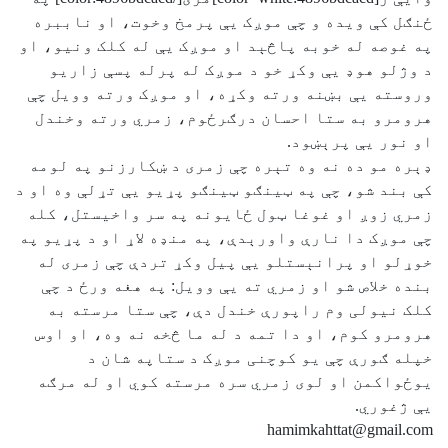
ځنګل کې ویده و چې موږک یې پرمخ وخوت، او ناببره
په ‏غوصه له خوبه پاڅېد او موږک یې له کلک ونیو، او
د وژلو هوډ یې وکړ خو د ‏موږک له پرله پسې زاریو
وروسته یې بښنه ورته وکړه، او موږک ورته وویل ‏چې
هرومرو به ستا احسان درګرځوم، زمري ورته وخندل
او نور یې پرېښود.‏
ډېره مو ده نه وه تېره چې زمری د ښکارزنو په لومه
کې بند شو، چې په ټینګو ‏ټینګو پړیو یې تړلې وه او د
زمري زوږ او غوغا ټول ځایونه په سر واخیستل، ‏کله
چې موږک دا نارې واورېدې، په منډه لاړ او د پړیو په
خوړلو او پرانېستلو ‏یې پیل وکړ تردې چې زمری له
بنده خلاص شو او زمري ته یې وویل: په هغه ‏ورځ د چې
کلک نیولی وم راپورې خندل دې، چې ستا مرسته به
هرومرو کوم، ‏او دا تمه د له ما څخه نه وه، او اوس
خپله ګورې چې یو کوچنی موږک د ‏ستاپه شان د
یوځواکمن او لوی زمري سره مرسته کوي او له مرګه
یې ژغوري.‏
hamimkahttat@gmail.com