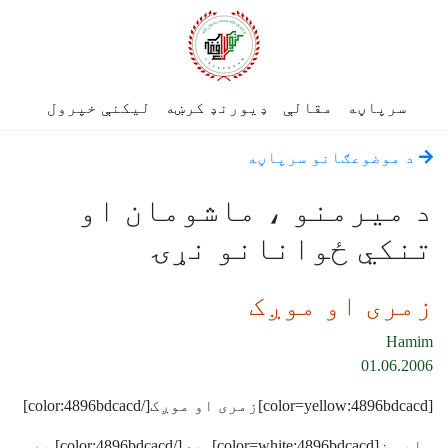
سرپاڼه
مقالې
ډیورنډ کرښه
لیکنې خپرول
د موضوعګانو سرپاڼه
د میرمنو ، ماشومان او
تنکي ځوانانو نړۍ
زمری او موږک
Hamim
01.06.2006
[color=yellow:4896bdcacd]زمری او موږک[/color:4896bdcacd]
وایې ز[color=white:4896bdcacd]مری[/color:4896bdcacd] په