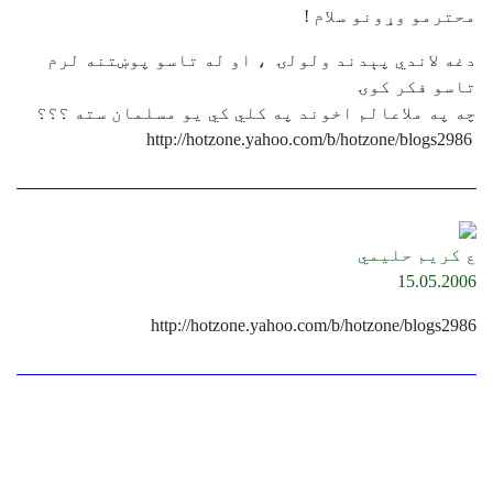
محترمو وړونو سلام !
دغه لاندي پېدند ولولۍ ، او له تاسو پوښتنه لرم
تاسو فکر کوۍ
چه په ملاعالم اخوند په کلي کي يو مسلمان سته ؟؟؟
http://hotzone.yahoo.com/b/hotzone/blogs2986
ع کريم حليمي
15.05.2006
http://hotzone.yahoo.com/b/hotzone/blogs2986