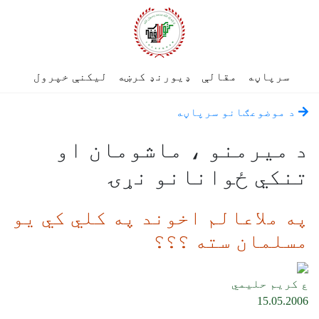
سرپاڼه
مقالې
ډیورنډ کرښه
لیکنې خپرول
د موضوعګانو سرپاڼه
د میرمنو ، ماشومان او
تنکي ځوانانو نړۍ
په ملاعالم اخوند په کلي کي يو
مسلمان سته ؟؟؟
ع کريم حليمي
15.05.2006