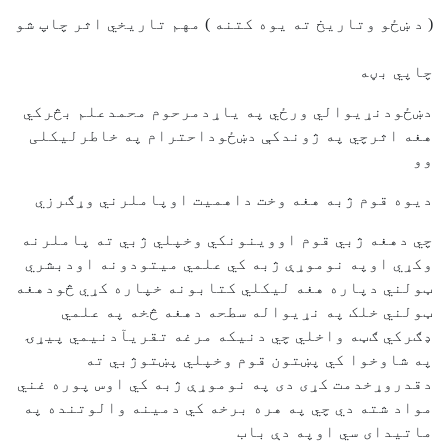
( د ښځو وتاريخ ته يوه کتنه ) مهم تاريخي اثر چاپ شو
چاپي بڼه
دښځودنړيوالي ورځي په ياړدمرحوم محمدعلم بڅرکي
هغه اثرچي په ژوندکې دښځوداحترام په خاطرليکلی
وو
ديوه قوم ژبه هغه وخت داهميت اوپاملرني وړګرزي
چي دهغه ژبي قوم اووينونکي وخپلي ژبي ته پاملرنه
وکړي اوپه نوموړې ژبه کي علمي ميتودونه اودبشري
ټولني دپاره هغه ليکلي کتابونه خپاره کړي څودهغه
ټولني خلک په نړيواله سطحه دهغه څخه په علمي
ډګرکي ګټه واخلي چي دنيکه مرغه تقريآدنيمي پيړۍ
په شاوخوا کي پښتون قوم وخپلي پښتوژبي ته
دقدروړخدمت کړی دی په نوموړې ژبه کي اوس پوره غني
مواد شته دي چي په هره برخه کي دمينه والوتنده په
ماتيدای سي اوپه دې باب