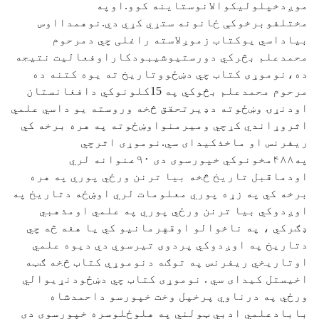
موږدخپلوليکوالانوستاينه کوو.اوپه
مختلفوبرخوکې ځانونه ستړي کړي دي.نوهمدااوس
بياداسي يوکتاب زموږلاسته راغلی چي دمرحوم
محمدعلم بڅرکي دورستيوشيبودکاراوفعاليت نتيجه
ده،نوموړی کتاب چي دښځووتاريخ ته يوه کتنه ده
مرحوم محمدعلم بڅوکي په 15کلونوکي دافغانستان
اودنړۍ وښځوته دډيرتحقق څخه وروسته يو داسي علمي
اثروړاندي کړچي وميرمنواوښځوته په هره برخه کي
ريفرنس او ماخذکيدای سي.نوموړی اثرچي
په۴٨٨مخونوکي خپورسوی دی ٩٠عنوانه لري
اودماقبل تاريخ څخه بيا ترنن ورځي پوري په هره
برخه کي په زړه پوري معلومات لري اوښځه دتاريخ په
اوږدوکي بيا ترنن ورځي پوري په علمي اومذهبي
ډګرکي ، په ناخوالو اوقهرمانيو کي يا هغه څه چي
دتاريخ په اوږدوکي پردوی تيرسوي دي ديوه علمي
اوتاريخي ريفرنس په توګه دنوموړي کتاب څخه ګټه
اخيستل کيدای سي . نوموړی کتاب چي دښځودنړيوالي
ورځي په درناوي پرخپل وخت خپورسو داحمدشاه
بابادعلمي ادبي ټولني په هلوځلوسره خپورسوی دی