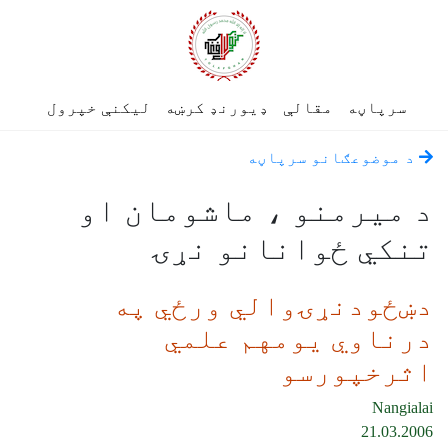
سرپاڼه
مقالې
ډیورنډ کرښه
لیکنې خپرول
د موضوعګانو سرپاڼه
د میرمنو ، ماشومان او
تنکي ځوانانو نړۍ
دښځودنړۍوالي ورځي په
درناوي يومهم علمي
اثرخپورسو
Nangialai
21.03.2006