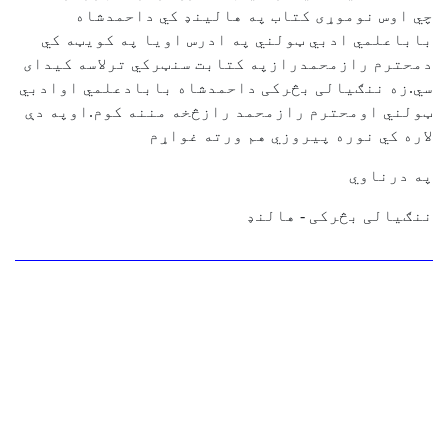
چي اوس نوموړی کتاب په هالينډ کي داحمدشاه
باباعلمي ادبي ټولني په ادرس اويا په کويټه کي
دمحترم رازمحمدرازپه کتابت سنټرکي ترلاسه کيدای
سي.زه ننګيالی بڅرکی داحمدشاه بابادعلمي اوادبي
ټولني اومحترم رازمحمد رازڅخه مننه کوم.اوپه دې
لاره کي نوره پيروزي هم ورته غواړم
په درناوي
ننګيالی بڅرکی - هالنډ