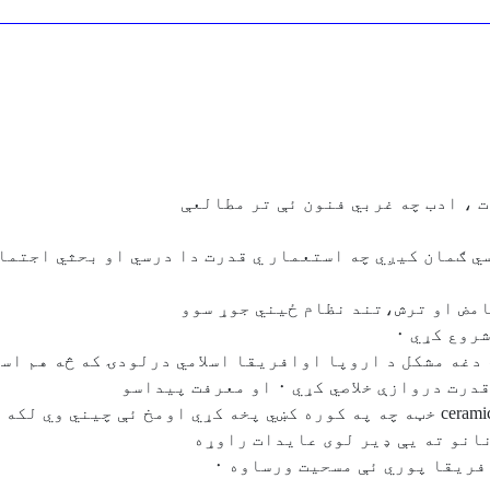
ت ، ادب چه غربي فنون ئې تر مطالعې
ي ګمان کيږي چه استعمار ي قدرت دا درسي او بحثي اجتما
حامض او ترش،تند نظام ځيني جوړ سوو
روع کړي ٠
لوسطى کښي هم دغه مشکل د اروپا اوافريقا اسلامي درلودۍ که څه ه
نانو ته يې ډير لوی عايدات راوړه
فريقا پوري ئې مسحيت ورساوه ٠