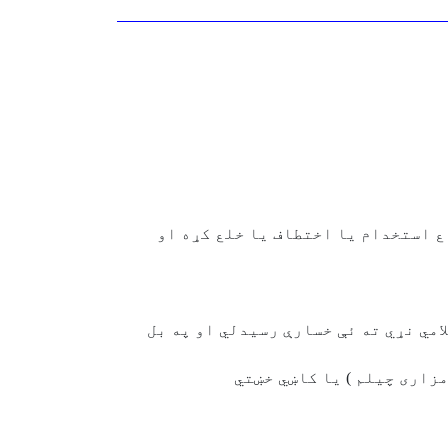
ع استخدام يا اختطاف يا خلع کړه او
م اسلامي نړي ته ئې خسارې رسيدلي او په بل