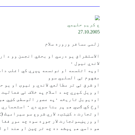
ع کريم حليمي
27.10.2005
زلمی مسافر وروره سلام
الاستشراق يو درسي او بحثي انجمن وو د ار
لاندي نيول ٠
اوپه اتلسمه او نونسمه پېړي کي اغلب داس
مفهوم ئې السلبي سوو
او شرق ئې تر مطالعي لاندي و نيوۍ او يو 
او ويل کيږي چه د اسلام په خلاف ئې فعاليت ش
اوديوبل تاريخه ٠په عصور ا
اړخ کي ګټي هم پر بنا سوي دي ٠ استعماري قدرت دروازې خلاصي کړي ٠ او معرفت پيداسو
او تجارت د کښتۍد لاري شروع سو سيراميك (ceramic خټه چه په کوره کښي پخه کړي اومخ ئې چيني وي لکه مزاری چيلم ) يا کاښي خښتي
او ورېښموتجارت لار جوړه سوه چه موږ فغا
هو داسي هم پېشه ده چه تر چين او هند او ا