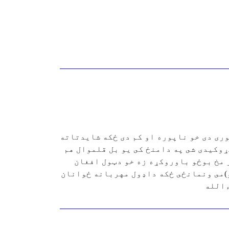
رى دى خو ناپوره او كم دى ځكه شايدتاته
وكيدى شى په دامنځ كى يو بل قلموال هم
 مخ بوځو باوروكړه زه خو دټول افغان
و)مى ونمانځى ځكه داډول مهربانه ځوانان
ءالله