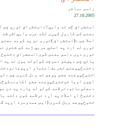
زلمى مسافر
27.10.2005
استشراق څه ته وايي؟داستشراق توري چى له 
معنى كى كارول كيږى لكه عرب وايي :شرقت 
اصلا چى د(استشراق )تورى نن په كومه معنى
تورى له اره په اصلي عربي ژبه كى شتون ن
تورى دوى داسى معنى كوى :استشراق دختيځ د
پاتي چى دپښتو دسوچه كولوله يون نه په ا
دختىځپوهنى تعريف : علماو اوپوهانودختيځ
:ختيځپوهنه هغى پوهى ته وىل كىږى چى دل
اچوى اويا خوختيځپوهنه هغو اكاډمىكوڅيړ
دمعلوماتودترلاسه كولو له پاره په دى موخ
دختيځ او اسلام په اړه ترلاسه كوى دلته ب
ختيځپوهه ويل كىږى (اوس همدومره اوپه ګا