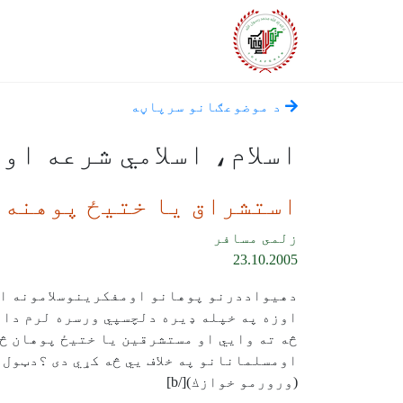
د موضوعګانو سرپاڼه
اسلام، اسلامي شرعه او 
استشراق يا ختيځ پوهنه
زلمى مسافر
23.10.2005
دهيواددرنو پوهانو اومفكرينوسلامونه او
څه ته وايي او مستشرقين يا ختيځ پوهان څو
اومسلمانانو په خلاف يي څه کړي دى ؟دټول
(ورورمو خوازك)[/b]