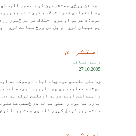
اود نن ورځي مستشرقين او د عصور الوسطى ډ ير فرق لري ٠
چه اقتصادي قدرت ترلاسه کړي ٠ نو په ډيره اساني سره پرهره مذهبي جامعه کاميابي تر لاسه کوي ٠
نوټ : د عربو او شرق اختلاف تر تر څلور زره
يو نبيان لري او بل نن ورځ صناعت لري ٠ پخوا مستشرقين وه نن ئې کروسېډر بولي
استشراق
زلمى مسافر
27.10.2005
ښاغلى حلىمى صيب ښاد اباد اوسوكاله اوسى
بهتره معلومه وى چى داډيره اوږده اوسورو
راپيداشى اوپه درنه اوعلمى توګه په دى م
پاڼى ته نوى راغلي يم له دى ځينى شاغلون
دلته ډير ليدل كيږى كله چى وخت پيدا كړم
استشراق