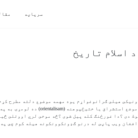
سرپاڼه
مقال
د اسلام تاریخ
نيكى هيلى ګرانوغواړم يوه مهمه موضوع دلته مطرح كړم
اوزه په خپله ډيره دلچسپي ورسره لرم دا 
ك دى ؟دا غورځنګ كله پيل شوى ؟څه موخى لري اووتلى څيري
 افغان ويب پاڼى له درنو ګډونكوونكونه هيله كوم چى په 