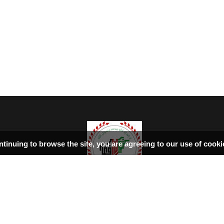
ntinuing to browse the site, you are agreeing to our use of cook
سرپاڼه
اسلامي‌ښونه
ډیورنډ‌کرښه
کتابونه
بحث فورمونه
شاعران
ټول افغان تګلاره