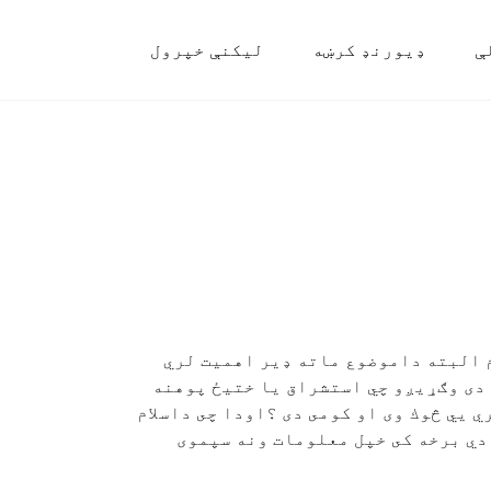
ې
ډیورنډ کرښه
لیکنې خپرول
 البته داموضوع ماته ډير اهميت لري
موضع استشراق يا ختيځپوهنه (orientalisam) ده لومړۍ به په دى وګړيږو چي استشراق يا ختيځ پوهنه
 يي څوك وى او كومى دى ؟اودا چى داسلام
دي برخه كى خپل معلومات ونه سپموى