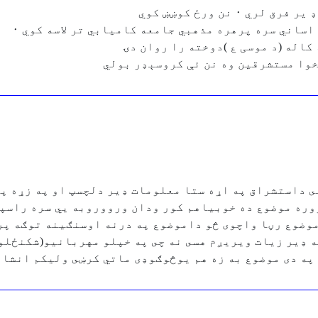
 نن ورځ کوښښ کوي
 کاله (د موسی ع )دوخته را روان دۍ
 داستشراق په اړه ستا معلومات ډير دلچسپ او په زړه پو
ره موضوع ده خوبياهم كور ودان ورووروبه يي سره راسپړ
وضوع رڼا واچوى څو داموضوع په درنه اوسنګينه توګه پر
ه ډير زيات ويريږم هسى نه چى په خپلو مهربانيو(شكنځل
 په دى موضوع به زه هم يوڅوګوډى ماتي كرښى وليكم انشا