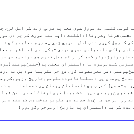
كومى كلمى نه توږل شوى هغه په عربي ژبه كى اصل لري چى 
الشمس شرقا وشروقااذاطلعت داپه هغه صورت كى چى دى تورى
 كى كارول كيږى ددى اصل دعربي ژبي په زړو معاجمو كى نه
ه لرى بلكى دادمولدى عصرى عربي تركيب دى اوداخبره مع
علومواوژبوتر لاسه كولو ته ويل كىږى چى مرادپه دى سره
غىزمن كىدلوسره ما داستشراق معنى په (ختيځپوهنه )سره 
پوهنى ډير تعريفونه كړى دي چى تقريبا يوه بل ته نږدى
وىدىځ پوهان يي دمسلمانانوددعلومو،تاريخ ،ژبو،ګروهو
نوته ويل كىږى چى نامسلمان پوهان يي دمسلمانانو دعق
ه كوى څوپه دى دين دشك پيدا كړى اوخلك له دى دىن نه ل
ايد ووايو چى هر څوك چى په دى علومو بوخت وى كه هغه دلو
نده كى به داستشراق په تاريخ اوموخو وګړيږو )