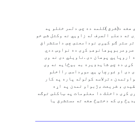
هغه د(شرق )كلمه ده چى دلمر ختلو په
 ته دعلم الصرف له زاويي نه وكتل شى خو
 تر ستر ګو كيږى نودامعنى چى داستشراق
اصروعربوپوهانوهم كړى ده نواوس ددي
 اروپايي پوهان دى .ناويلي دى نه وى
كړى ده چى شايدډيره به بيځايه نه وى
 دى او غورچاڼ يي موږداسى رااخلو
اوتمدن دترلاسه كولوله پاره په كار
يدى ، شريعت ،ژبواو تمدن په اړه
رى كړى داخلك دا معلومات په ټاكلى توګه
يديځ وى كه دختيځ هغه ته مستشرق يا