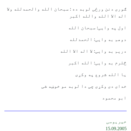
ګوری دنن ورځی لوبه ده : سبحان الله والحمدلله ولا
اله الا الله والله اکبر
اول په وایی: سبحان الله
دوهم به وایی: الحمدلله
دریم به وایی: لا اله الا الله
څلرم به وایی: الله اکبر
یا الله شروع په وکړی
خدای دی وکړی چی دا لوبه مو خوښه شی
ابو محمود
خیریوسی
15.09.2005