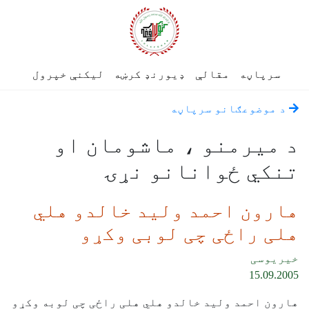
سرپاڼه
مقالې
ډیورنډ کرښه
لیکنې خپرول
د موضوعګانو سرپاڼه
د میرمنو ، ماشومان او
تنکي ځوانانو نړۍ
هارون احمد ولید خالدو هلي
هلی راځی چی لوبی وکړو
خیریوسی
15.09.2005
هارون احمد ولید خالدو هلي هلی راځی چی لوبه وکړو