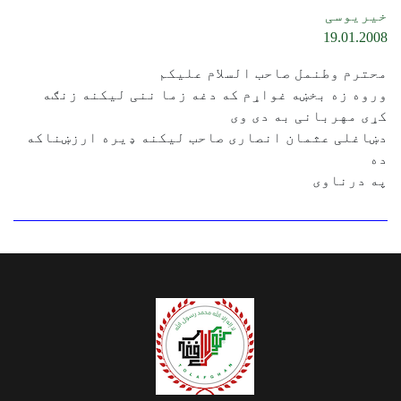
خیریوسی
19.01.2008
محترم وطنمل صاحب السلام علیکم
وروه زه بخښه غواړم که دغه زما ننی لیکنه زنګه
کړی مهربانی به دی وی
دښاغلی عثمان انصاری صاحب لیکنه ډیره ارزښناکه
ده
په درناوی