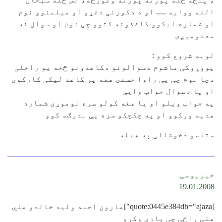
الله ووایه ..... او د دکورنی دغړو او میلمنوو نوم
او شماره لیکوو کاغذونه کتوو چی نوم او سوال نه
معلومیږی
لوبه شروع کوو :
یووړوکی ماشوم دسوالونو دکاغذونو څخه یو راخلی
دچا نوم چی یې راوا خستۍ هغه پر کاغذ لیکی کارکوی
او یا دسوال جواب وایې
په جواب ویلو او یا هغه کولو سره نوموړی شماره
هدیه ورکوو او په چکچکو سره یې بدرګه کوو
ستاسو دخوشالی په هیله
خیریوسی
19.01.2008
[quote:0445e384db="ajaza"]هارون احمد ولید خالدو هلي
هلی راځی چی بازي وکړو