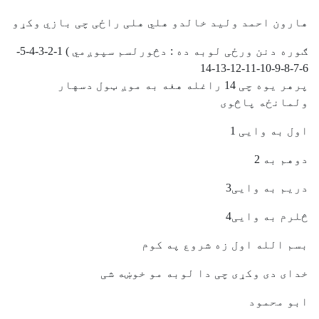
هارون احمد ولید خالدو هلي هلی راځی چی بازي وکړو
ګوره دنن ورځی لوبه ده : دڅورلسم سپوږمي ) 1-2-3-4-5-
6-7-8-9-10-11-12-13-14
پرهر یوه چی 14 راغله هغه به موږ ټول دسهار
ولمانځه پاڅوی
اول به وایی 1
دوهم به 2
دریم به وایی3
څلرم به وایی4
بسم الله اول زه شروع په کوم
خدای دی وکړی چی دا لوبه مو خوښه شی
ابو محمود