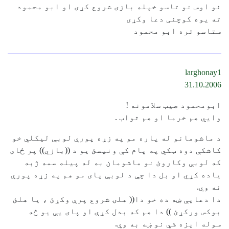
نو اوس نو تاسو خپله بازی شروع کړی او ابو محمود
ته یوه کوچنی دعا وکړی
ستاسو تره ابو محمود
larghonay1
31.10.2006
ابومحمود صيب سلامونه !
وايي هم خرما او هم ثواب .
د ماشومانو له پاره مو په زړه پورې لوبې ليكلي خو
كاشكې دوه ټكي په پام كې ونيسئ يو د ((بازي)) پر ځاى
كه لوبې وكاروئ نو ماشومان به له پيله سمه ژبه
ياده كړي او بل دا چې د لوبې پاى مو هم په زړه پورې
نه وي.
دا دعايې ښه ده خو دا(( هلۍ شروع پرې وكړئ ، يا هلئ
بوكس وركړئ )) دا هم كه بدل كړې او پاى يې يو څه
سوله ايزه شي نو ښه به وي.