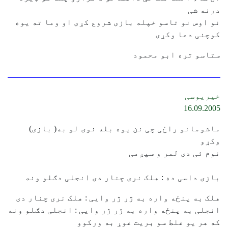
درنه شی
نو اوس نو تاسو خپله بازی شروع کړی او وما ته یوه
کوچنی دعا وکړی
ستاسو تره ابو محمود
خیریوسی
16.09.2005
ماشومانو راځی چی نن یوه بله نوی لو به( بازی)
وکړو
نوم ئی دی لمر و سپږمی
بازی داسی ده : هلک نری چنار دی انجلی دګلو ونه
هلک به پنځه واره به ژر ژر وایی : هلک نری چنار دی
انجلی به پنځه واره به ژر ژر وایی : انجلی دګلو ونه
که هر یو غلط سو بریت غوړ به ورکوو