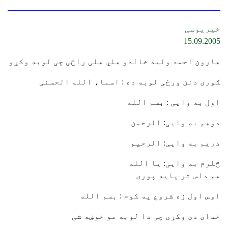
خیریوسی
15.09.2005
هارون احمد ولید خالدو هلي هلی راځی چی لوبه وکړو
ګوری دنن ورځی لوبه ده : اسما، الله الحسنی
اول به وایی : بسم الله
دوهم به وایی: الرحمن
دریم به وایی: الرحیم
څلرم به وایی: یا الله
هم داس تر پایه پوری
اوس اول زه شروع په کوم : بسم الله
خدای دی وکړی چی دا لوبه مو خوښه شی