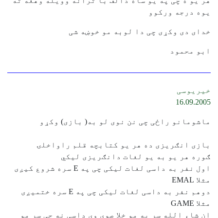
هر یو ه چی په یو ساه دالف با ترانه وویله وهغه ته
یوه درجه ورکوو
خدای دی وکړی چی دا لوبه مو خوښه شی
ابو محمود
خیریوسی
16.09.2005
ماشومانو راځی چی نن نوی لو به( بازی) وکړو
بازی انګریزی ده هر یو کتابچه قلم راواخلۍ
ګوره هر یو به یو لغات دانګریزی لیکي
اول نفر به داسی لغات لیکی چی په E سره شروع کیږی
مثلا EMAL
دوهم نفر به داسی لغات لیکی چی په E سره ختمیږی
مثلا GAME
ان شاء الله سر به مو خلا صوی وی داسی نه چی سر مو