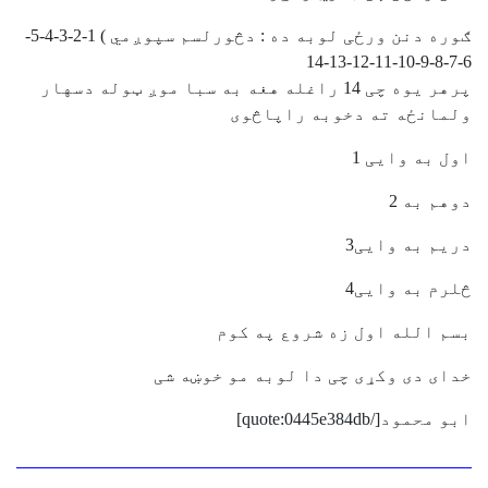
ګوره دنن ورځی لوبه ده : دڅورلسم سپوږمي ) 1-2-3-4-5-
6-7-8-9-10-11-12-13-14
پرهر یوه چی 14 راغله هغه به سبا موږ ټوله دسهار
ولمانځه ته دخوبه راپاڅوی
اول به وایی 1
دوهم به 2
دریم به وایی3
څلرم به وایی4
بسم الله اول زه شروع په کوم
خدای دی وکړی چی دا لوبه مو خوښه شی
ابو محمود[/quote:0445e384db]