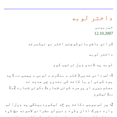
داختر لوبه
خیریوسی
12.10.2007
ګرانو ماشومانوکوچنۍ اختر مو نیکمرغه
داختر لوبه
لوبه په لاندی ډول ترتیب کوو
1- لس دانی هدیی ( قلم ، بنګری ، لوبی ، پیسی ..... ) په
یوه کوتی او یا کاغذ کی بندوو چی هدیه نه
معلومیږی او پرهره کوتی شماره( دکوتی شماره 1،2
....) لیکوو
2- پر لس ټوټو دکاغذ ‌یو څه لیکوودبیلګې په ډول : لس
واره دچرګ اذان وکړه ، دټولو مشرانو لاسونه مچ کړه
، پنځه ځله پورته پورته وغورځه، لس ځله سبحان