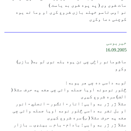
مات شوی وی ( په پوه شوی به یاست )
نو اوس تاسو خپله بازی شروع کړی او وما ته یوه
کوچنی دعا وکړی
خیریوسی
16.09.2005
ماشومانو راځی چی نن یوه بله نوی لو به( بازی)
وکړو
لوبه داسی ده چی هر یوبه :
څلور نومونه اویا جمله وائی چی هغه په حرف مثلا (
الف) سره شروع کیږی
مثلا ژر ژر به وایی : انار - انګور – انجلي - انور
او بل نفر به داسی څلور نومه اویا جمله وائی چی
هغه په حرف مثلا ( ب) سره شروع کیږی
مثلا ژر ژر به وایی : بادام - بام ـ بینډۍ ـ بازار