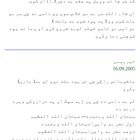
که هر چا نه وویل په هغه به دچرګ اذان کوی
ان شاء الله سر به مو خلا ص سوی وی داسی نه چی سر مو
مات شوی وی ( په پوه شوی به یاست )
نو اوس نو تاسو خپله لوبه شروع کړی او وما ته یوه
کوچنی دعا وکړی
خیریوسی
16.09.2005
ماشومانو راځی چی نن یوه بله نوی لو به( بازی)
وکړو
لو به داسی ده چی پر ژبه سپک او په ترازوکی ډیره
درنه ده
سبحان الله وبحمده--- سبحان الله العظیم
اول نفر به وایی : سبحان الله وبحمده
دوهم نفر به وایی : سبحان الله العظیم
ان شاء الله تعالی داعمالو د ترازو پله مو ډیره