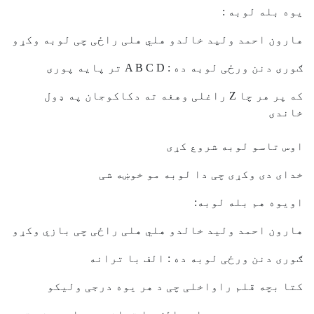
یوه بله لوبه :
هارون احمد ولید خالدو هلي هلی راځی چی لوبه وکړو
ګوری دنن ورځی لوبه ده : A B C D تر پایه پوری
که پر هر چا Z راغلی وهغه ته دکاکوجان په ډول
خاندی
اوس تاسو لوبه شروع کړی
خدای دی وکړی چی دا لوبه مو خوښه شی
اویوه هم بله لوبه:
هارون احمد ولید خالدو هلي هلی راځی چی بازي وکړو
ګوری دنن ورځی لوبه ده : الف با ترانه
کتا بچه قلم راواخلی چی د هر یوه درجی ولیکو