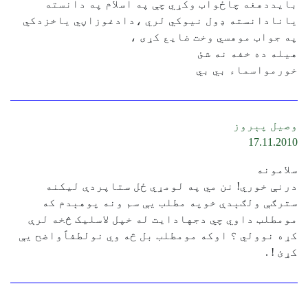
بایددهغه چاځواب وکړي چې په اسلام په دانسته
یانادانسته ډول نیوکي لري ،دادغوزاڼي یاخزدکي
په جواب موهسي وخت ضايع کړی ،
هیله ده خفه نه شئ
خورمواسماء بي بي
وصيل پېروز
17.11.2010
سلامونه
درنې خوري! نن مي په لومړي ځل ستاپردې ليکنه
سترګې ولګېدې خوپه مطلب يې سم ونه پوهېدم که
مومطلب داوي چي دجهادايت له خپل لاسليک څخه لرې
کړه نوولي ؟ اوکه مومطلب بل څه وي نولطفاًواضح يې
کړئ ! .