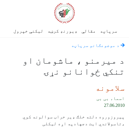
سرپاڼه
مقالې
ډیورنډ کرښه
لیکنې خپرول
د موضوعګانو سرپاڼه
د میرمنو ، ماشومان او
تنکي ځوانانو نړۍ
سلامونه
اسماء بی بی
27.06.2010
پیروزوروه دلته خلګ ډیر خراب سوالونه کوي
،تاسولاندي ايت دجهادپه اړه لیکلی