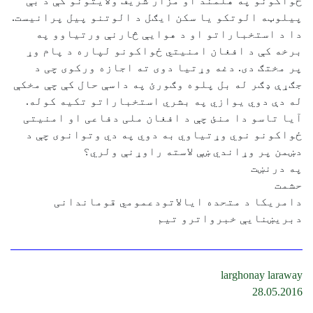
ځواکونو په هلمند او مزار شریف ولایتونو کې د بې
پیلوټه الوتکو یا سکن ایګل د الوتنو پیل پرانیست.
دا د استخباراتو او د هوایې څارنې ورتیاوو په
برخه کې د افغان امنیتي ځواکونو لپاره د پام وړ
پر مختګ دی. دغه وړتیا دوی ته اجازه ورکوی چی د
جګړې ډګر له بل پلوه وګورئ په داسې حال کې چې مخکې
له دې دوي یوازي په بشري استخباراتو تکیه کوله.
آیا تاسو دا منئ چې د افغان ملی دفاعی او امنیتی
ځواکونو نوي وړتیاوي به دوي په دي وتوانوی چې د
دښمن پر وړاندي ښې لاسته راوړنې ولري؟
په درنښت
حشمت
دامریکا د متحده ایالاتودعمومي قوماندانی
دبریښنایې خبرواترو تیم
larghonay laraway
28.05.2016