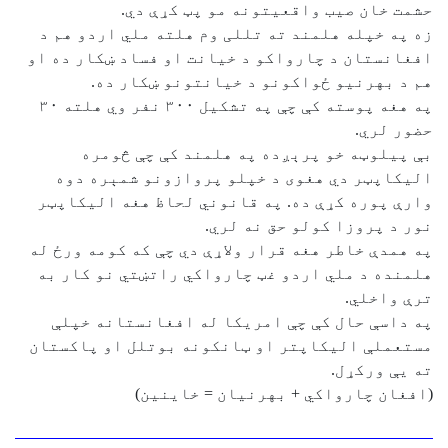
حشمت خان صيب واقعيتونه مو پټ کړې دي.
زه په خپله هلمند ته تللی وم هلته ملي اردو هم د
افغانستان د چارواکو د خيانت او فساد ښکار ده او
هم د بهرنيو ځواکونو د خيانتونو ښکار ده.
په هغه پوسته کې چې په تشکيل ۳۰۰ نفر وي هلته ۳۰
حضور لري.
بې پيلوټه خو پرېږده په هلمند کې چې څومره
اليکاپټر دي هغوی د خپلو پروازونو شمېره دوه
وارې پوره کړې ده. په قانوني لحاظ هغه اليکاپټر
نور د پروزا کولو حق نه لري.
په همدې خاطر هغه قرار ولاړې دي چې که کومه ورځ له
هلمنده د ملي اردو غټ چارواکي راتښتي نو کار به
ترې واخلي.
په داسې حال کې چې امريکا له افغانستانه خپلې
مستعملې اليکاپتر او ټانکونه بوتلل او پاکستان
ته يې ورکړل.
(افغان چارواکي + بهرنيان = خاينين)