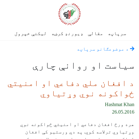
سرپاڼه
مقالې
ډیورنډ کرښه
لیکنې خپرول
د موضوعګانو سرپاڼه
سياست او روانې چارې
د افغان ملي دفاعي او امنیتي
ځواکونه نوي وړتیاوي
Hashmat Khan
26.05.2016
هره ورځ افغان دفاعي او امنیتي ځواکونه نوي
وړتیاوي ترلاسه کوي. په دې ورستیو کې افغان