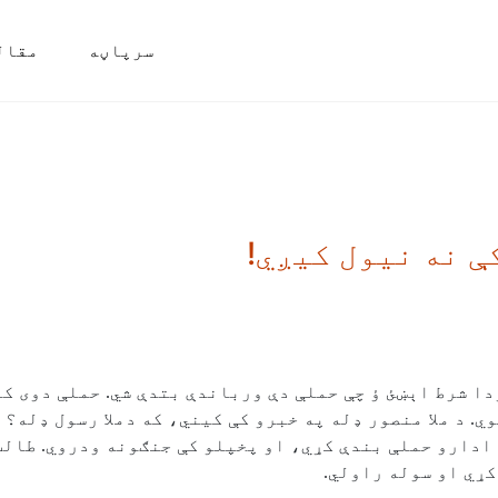
سرپاڼه
مقال
ې نه نیول کیږي!
ا شرط اېښئ ؤ چې حملې دې ورباندې بتدې شي. حملې دوی ک
. د ملا منصور ډله په خبرو کې کیني، که دملا رسول ډله؟
 ادارو حملې بندې کړي، او پخپلو کې جنګونه ودروي. طالب
کړي او سوله راولي.