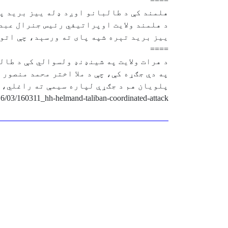
====
هلمند کې د طالبانو اوږد ډله ییز برید پ
د هلمند ولایت اوپراتیفي رئیس جنرال عبد
ییز برید تېره شپه پای ته ورسېد، چې اتو
====
د هرات ولایت په شینډنډ ولسوالي کې د طالبانو د دوو ډلو ترمنځ د تېرو ۴ ورځو
په دې جګړه کې، چې د ملا اختر محمد منصور
پلویان هم د جګړې لپاره سیمې ته راغلي، 
6/03/160311_hh-helmand-taliban-coordinated-attack