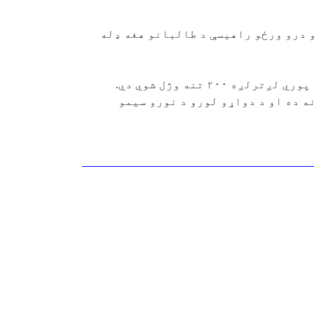
 درو ورځو راهیسې د طالبانو هغه ډله
ه ده او د دواړو لورو د نورو سیمو