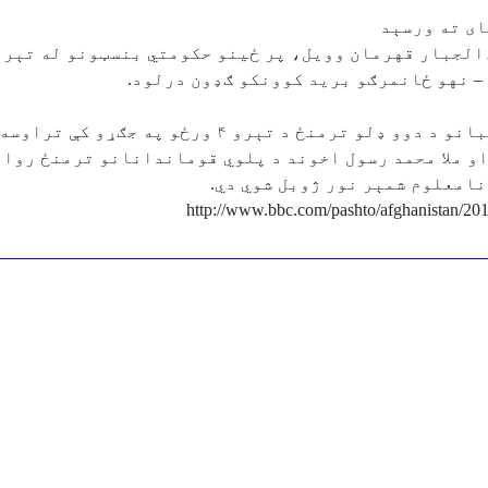
ای ته ورسېد
الجبار قهرمان وویل، پر ځینو حکومتي بنسټونو له تېرو
 – نهو ځانمرګو برید کوونکو ګډون درلود.
 په جګړو کې تراوسه پوري لږترلږه ۲۰۰ تنه وژل شوي دي.
 او ملا محمد رسول اخوند د پلوي قوماندانانو ترمنځ روان
نامعلوم شمېر نور ژوبل شوي دي.
http://www.bbc.com/pashto/afghanistan/201