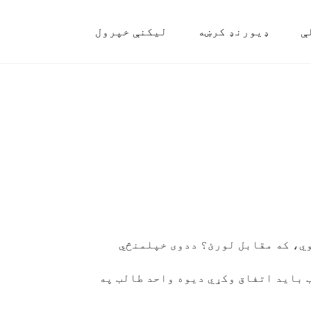
ې
ډیورنډ کرښه
لیکنې خپرول
وي، که مقابل لورئ؟ ددوی خپلمنڅي
 باید اتفاق وکړي دیوه واحد طالب په