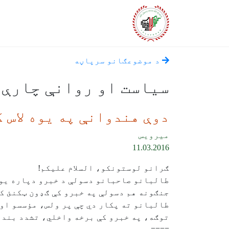
د موضوعګانو سرپاڼه
سياست او روانې چارې
دوې هندوانې په یوه لاس ک
میرویس
11.03.2016
ګرانو لوستونکو، السلام علیکم!
طالبانو صاحبانو دسولې د خبرو دپاره یود
جنګونه هم دسولې په خبرو کې ګډون ټکنئ کوي
طالبانو ته پکار دي چې پر ولس، مؤسسو او
توګه، په خبرو کې برخه واخلي، تشدد بند 