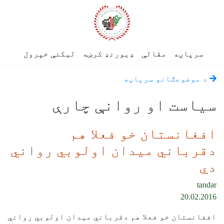
سرپاڼه
مقالې
ډیورنډ کرښه
لیکنې خپرول
د موضوعګانو سرپاڼه
سياست او روانې چارې
افغانستان خو فعلا هم
دقرباني ميدان اولوبي رواني
دي
tandar
20.02.2016
افغانستان خو فعلا هم دقرباني ميدان اولوبي رواني