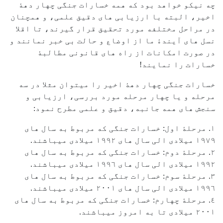
چه نیکو خواهد بود که همه خسارات جنگی چهار دهۀ
اخیر، البته با ارزیابی های دقیق علمی، و همچنان
در مراحل مختلفه مورد تحقیق قرار گیرند، تا اقلا
نسل های آیندۀ ما از اوضاع و حالت بی خبر نمانند و
در صورت امکانات از راه های قانونی مطالبۀ
خسارات را نمایند!
خسارات جنگی چهار دهۀ اخیر را میتوان مثلا در سه
مرحله و یا چهار مرحله مورد بررسی، ارزیابی و
سنجش های همه جانبه، دقیق و علمی مطرح نمود:
١. مرحلۀ اول: خسارات جنگی که مربوط به سال های
١٩٧٩ میلادی الی سال های ١٩٩٢ میلادی میباشند.
٢. مرحلۀ دوم: خسارات جنگی که مربوط به سال های
١٩٩٢ میلادی الی سال های ١٩٩٦ میلادی میباشند.
٣. مرحلۀ سوم: خسارات جنگی که مربوط به سال های
١٩٩٦ میلادی الی سال های ٢٠٠١ میلادی میباشند.
٤. مرحلۀ چهارم: خسارات جنگی که مربوط به سال های
٢٠٠١ میلادی تا به امروز میباشند.