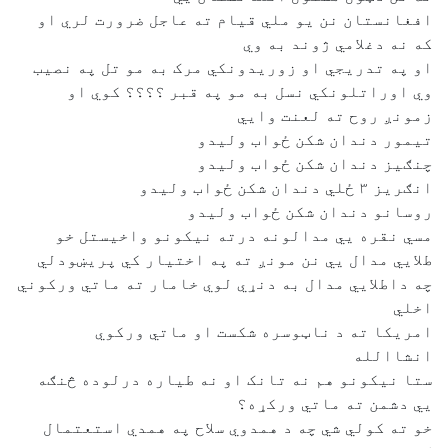
افغانستان نن يو ملي قيام ته عاجل ضرورت لري او
که نه دغلامي ژوند به وي
او په تدريجي او زوريدونکي مرک به مو تل په نصيب
وي اوراتلونکي نسل به مو په قبر ؟؟؟؟ کوي او
زمونږ روح ته لعنت وايي
تيمور دندان شکن ځواب وليدو
چنګيز دندان شکن ځواب وليدو
انګريز ٣ ځلي دندان شکن ځواب وليدو
روسانو دندان شکن ځواب وليدو
مسي نقره يي مدالونه درته نيکونو واخيستل خو
طلايي مدال يي نن مونږ ته په اختيار کي پريښودلي
چه داطلايي مدال به دنړي لوي خامار ته ماتي ورکوني
اخلي
امريکا ته د ناټوسره شکست او ماتي ورکوي
انشاالله
ستا نيکونو هم نه تانک او نه طياره درلوده څنګه
يي دشمن ته ماتي ورکړه؟
خو ته کولي شي چه د همدوي سلاح په همدي استعتمال