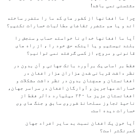
مثتسنی نمی باشد!
چرا ما افغانها از کشور های که ما را متضرر ساخته
اند و یا هم متضرر تقاضای مطالبات خسارات نکنیم؟
آیا ما افغانها خدای نا خواسته حساب و سنجش را
بلند نیستیم و یا اینکه حق خود را ، از راه های
قانونی و مروج، از کسی ګرفته نمی توانیم؟
فقط بر اساس یک برآورد بانک جهانی و آن بدون در
نظر داشت قربانی شدن هزاران هزار افغان در
افغانستان و همچنان بدون در نظر داشت مشکلات و
خسارات مهاجرین و آوارگان افغان در سراسر جهان،
افغانستان عزیز ما ۲۴۰ میلیارد دالر فقط از
ناحیۀ تجاوز مسلحانۀ شوروی سابق و جنگ های وی
خسارات دیده است.
آیا خون یک افغان نسبت به سایر افراد جهان
کمرنگتر است؟