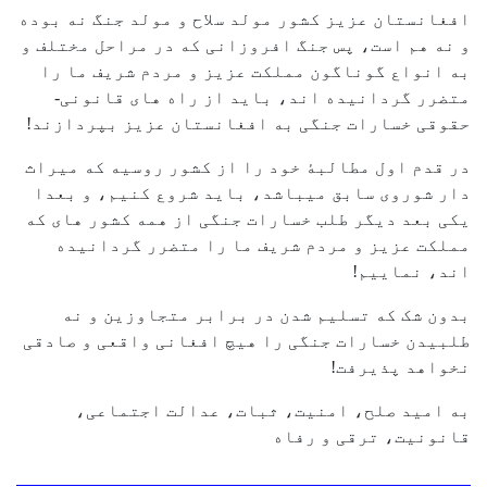
افغانستان عزیز کشور مولد سلاح و مولد جنگ نه بوده
و نه هم است، پس جنگ افروزانی که در مراحل مختلف و
به انواع گوناگون مملکت عزیز و مردم شریف ما را
متضرر گردانیده اند، باید از راه های قانونی-
حقوقی خسارات جنگی به افغانستان عزیز بپردازند!
در قدم اول مطالبۀ خود را از کشور روسیه که میراث
دار شوروی سابق میباشد، باید شروع کنیم، و بعدا
یکی بعد دیگر طلب خسارات جنگی از همه کشور های که
مملکت عزیز و مردم شریف ما را متضرر گردانیده
اند، نماییم!
بدون شک که تسلیم شدن در برابر متجاوزین و نه
طلبیدن خسارات جنگی را هیچ افغانی واقعی و صادقی
نخواهد پذیرفت!
به امید صلح، امنیت، ثبات، عدالت اجتماعی،
قانونیت، ترقی و رفاه