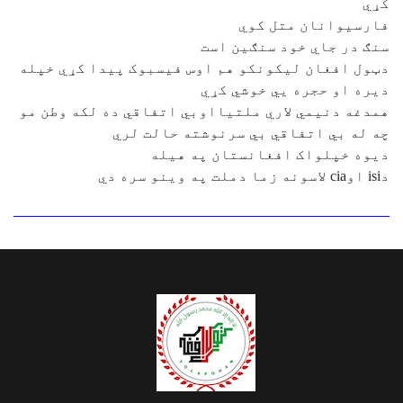
کړي
فارسيوانان متل کوي
سنګ در جاي خود سنګين است
دټول افغان ليکونکو هم اوس فيسبوک پيدا کړي خپله
ديره او حجره يي خوشي کړي
همدغه دنيمي لاري ملتيااوبي اتفاقي ده لکه وطن مو
چه له بي اتفاقي بي سرنوشته حالت لري
ديوه خپلواک افغانستان په هيله
دisi اوcia لاسونه زما دملت په وينو سره دي