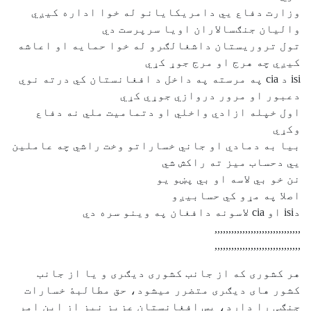
وزارت دفاع يي دامريکايانو له خوا اداره کيږي
واليان جنګسالاران اويا سرپرست دي
تول تروريستان داشغالګرو له خوا حمايه او اعاشه
کيږي چه هرج او مرج جوړ کړي
isi د cia په مرسته په داخل د افغانستان کي درته نوي
دعبور او مرور دروازي جوړي کړي
اول خپله ازادي واخلي او دتماميت ملي نه دفاع
وکړي
بيا به دمادي او جاني خساراتو وخت راشي چه عاملين
يي دحساب ميز ته راکش شي
نن خو بي لاسه او بي پښو يو
اصلا په مړو کي حسابيږو
دisi او cia لاسونه دافغان په وينو سره دي
,,,,,,,,,,,,,,,,,,,,,,,,,,,,,,,
,,,,,,,,,,,,,,,,,,,,,,,,,,,,,,,
هر کشوری که از جانب کشوری دیګری و یا از جانب
کشور های دیګری متضرر میشود، حق مطالبۀ خسارات
جنګی را دارد، پس افغانستان عزیز نیز از این امر