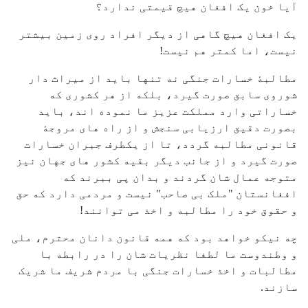
آیا خون یک افغان هیچ قیمتی ندارد؟
یک افغان هیچ گاهی از دیگر افراد روی زمین بیشتر
نیست، اما کمتر هم نیست!
مطالبۀ خسارات جنگی نه تنها باید از میراث دار
شوروی سابق صورت گیرد، بلکه از هر کشوری که
خساراتی وارد مملکت عزیز ما نموده اند، باید
بصورت دقیق ارزیابی سنجش و از راه های مروجۀ
قانونی مطالبه گردد، تا از یکطرف جبران خسارات
صورت گیرد و از جانب دیگر بقیه کشور های جهان نیز
متوجه عمال شان گردند و بدان پی ببرند که
افغانستان "ملک بی صاحب" نیست و مردمی دارد که حق
و حقوق خود را مطالبه و اخذ می توانند!
چه نیکو خواهد بود که همه قانون دانان محترم، ملی
و وطندوست ما لطفا نظریات شان را در رابطه با
مطالبات و اخذ خسارات جنگی با مردم شریف ما شریک
سازند.