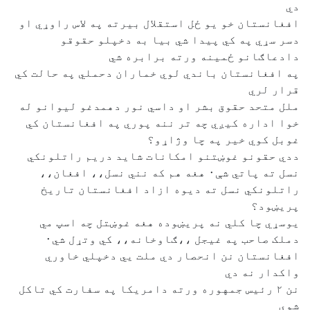
دي
افغانستان خو يو ځل استقلال بيرته په لاس راوړي او
دسر سړي په کي پيدا شي بيا به دخپلو حقوقو
دادعاګانو ځمينه ورته برابره شي
په افغانستان باندي لوي خماران دحملي په حالت کي
قرار لري
ملل متحد حقوق بشر او داسي نور دهمدغو ليوانو له
خوا اداره کيږي چه تر ننه پوري په افغانستان کي
غوبل کوي خير په چا وژاړو؟
ددي حقونو غوښتنو امکانات شايد دريم راتلونکي
نسل ته پاتي شې٠ هغه هم که نني نسل،، افغان،،
راتلونکي نسل ته ديوه ازاد افغانستان تاريخ
پريښود؟
يوسړي چا کلي نه پريښوده هغه غوښتل چه اسپ مي
دملک صاحب په غيجل ،،ګاوخانه،، کي وتړل شي٠
افغانستان نن انحصار دي ملت يي دخپلي خاوري
واکدار نه دي
نن ٢ رئيس جمهوره ورته دامريکا په سفارت کي تاکل
شوي