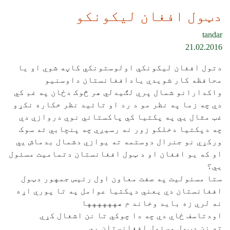
دټول افغان ليکونکو
tandar
21.02.2016
دتول افغان ليکونکي اولوستونکي کاڼه شوي او يا
محافظه کار شويدي يادافغانستان داوسنيو
واکدارانو شمال پري لګيدلي هر څوک دځان په غم کي
دي چه زما په نظر مو د رد او تائيد نظر خکاره نکړو
غټ مثال يي په پکتيا کي پاکستاني نوي دروازي دي
چه دپکتيا دخلکو زور نه رسيږي چه پنچابي ته سوک
ورکړي نو جنرال دوستمه ته يوازي دشمال بدماش يي
او که يو افغان او د ټول افغانستان دتماميت مسئول
يي؟
ستا مسئوليت په صفت معاون اول رئيس جمهور دټول
افغانستان دي يعني دپکتيا عوامل په تا پوري اړه
نه لري زه بايد وخاند م ههههههها
اودتاسف ځاي دي چه دا چوکي تا نن اشغال کړي
ته نن دټول مسئول افغانستان يي