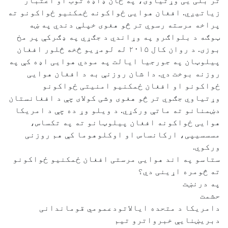
تر بلی یی وړتیاوی، په ځان ډاډه توب او اعتبار
زیاتیږي. افغان هوایی ځواکونه ځمکنیو ځواکونو ته
پراخه مرسته رسوي تر څو هغوی خپلې دندي په ښه
ټوګه د بلواګرو په وړاندي د جګړي په ډګرکې پر مخ
بوزی. د روان کال ۲۰۱۵ له لومړیو څخه څلور افغان
پیلوټان په جورجیا ایالت په مودي هوایی اډه کې په
روزنه بوخت دي. دا شان روزنې به د افغان هوایی
ځواکونو او افغان ځمکنیو امنیتی ځواکونو
وړتیاوي جګوي تر څو هغوی وشی کولای چې د افغانستان
دښمنانو ته ماتې ورکړي. د ویلو وړ ده چې د امریکا
هوایی ځواکونه افغان پیلوټانو ته په تکساس،
مسسسیپی، ارکانساس او اوکلوهوما کې هم روزنی
ورکوي.
ستاسو په اند هوایی مرستی افغان ځمکنیو ځواکونو
ته څومره اړینی دي؟
په درنښت
حشمت
دامریکا د متحده ایالاتودعمومي قوماندانی
دبریښنایې خبرواترو تیم