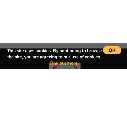
OK
This site uses cookies. By continuing to browse
the site, you are agreeing to our use of cookies.
Find out more
سرپاڼه
اسلامي‌ښونه
ډیورنډ‌کرښه
کتابونه
بحث فورمونه
شاعران
ټول افغان تګلاره
tolafghan@gmail.com