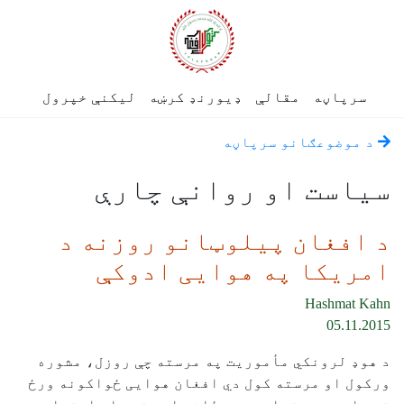
سرپاڼه
مقالې
ډیورنډ کرښه
لیکنې خپرول
د موضوعګانو سرپاڼه
سياست او روانې چارې
د افغان پیلوټانو روزنه د
امریکا په هوایی ادوکې
Hashmat Kahn
05.11.2015
د هوډ لرونکي مأموریت په مرسته چې روزل، مشوره
ورکول او مرسته کول دي افغان هوایی ځواکونه ورځ