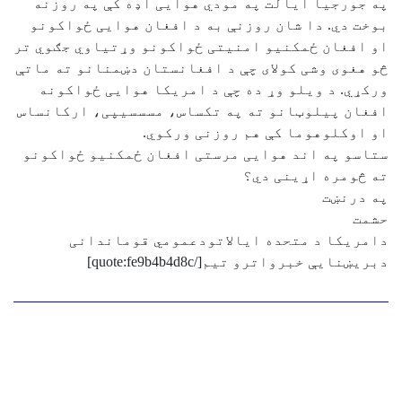
په جورجیا ایالت په مودي هوایی اډه کې په روزنه
بوخت دي. دا شان روزنې به د افغان هوایی ځواکونو
او افغان ځمکنیو امنیتی ځواکونو وړتیاوي جګوي تر
څو هغوی وشی کولای چې د افغانستان دښمنانو ته ماتې
ورکړي. د ویلو وړ ده چې د امریکا هوایی ځواکونه
افغان پیلوټانو ته په تکساس، مسسسیپی، ارکانساس
او اوکلوهوما کې هم روزنی ورکوي.
ستاسو په اند هوایی مرستی افغان ځمکنیو ځواکونو
ته څومره اړینی دي؟
په درنښت
حشمت
دامریکا د متحده ایالاتودعمومي قوماندانی
دبریښنایې خبرواترو تیم[/quote:fe9b4b4d8c]