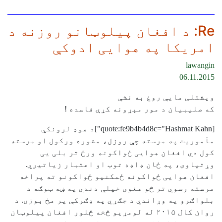
Re: د افغان پیلوټانو روزنه د
امریکا په هوایی ادوکې
lawangin
06.11.2015
ویشتلی مایې روغ به نشې
که صلیبیان د مور مېړونه کړې فاسده !
[quote:fe9b4b4d8c="Hashmat Kahn"]د هوډ لرونکي
مأموریت په مرسته چې روزل، مشوره ورکول او مرسته
کول دي افغان هوایی ځواکونه ورځ تر بلی یی
وړتیاوی، په ځان ډاډه توب او اعتبار زیاتیږي.
افغان هوایی ځواکونه ځمکنیو ځواکونو ته پراخه
مرسته رسوي تر څو هغوی خپلې دندي په ښه ټوګه د
بلواګرو په وړاندي د جګړي په ډګرکې پر مخ بوزی. د
روان کال ۲۰۱۵ له لومړیو څخه څلور افغان پیلوټان