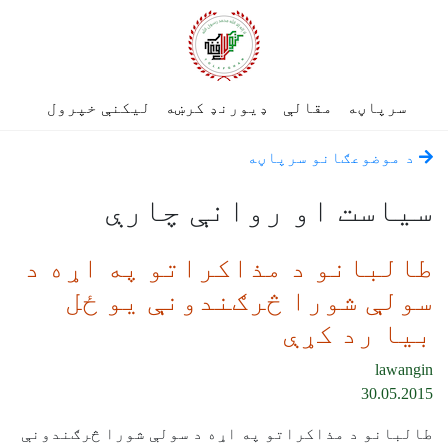
سرپاڼه
مقالې
ډیورنډ کرښه
لیکنې خپرول
د موضوعګانو سرپاڼه
سياست او روانې چارې
طالبانو د مذاکراتو په اړه د
سولې شورا څرګندونې يو ځل
بيا رد کړې
lawangin
30.05.2015
طالبانو د مذاکراتو په اړه د سولې شورا څرګندونې