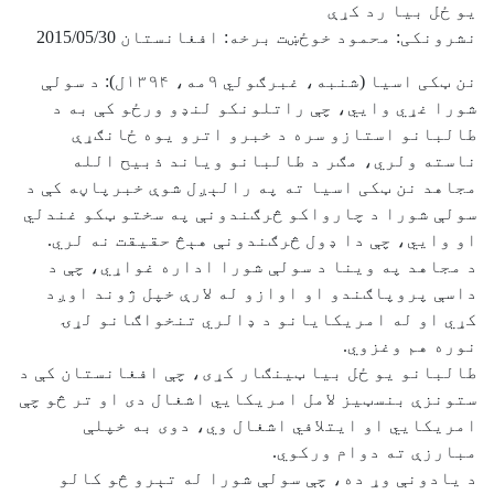
يو ځل بيا رد کړې
نشرونکی: محمود خوځښت برخه: افغانستان 2015/05/30
نن ټکی اسیا (شنبه، غبرګولي ۹مه، ۱۳۹۴ل): د سولې
شورا غړي وايي، چې راتلونکو لنډو ورځو کې به د
طالبانو استازو سره د خبرو اترو يوه ځانګړې
ناسته ولري، مګر د طالبانو وياند ذبيح الله
مجاهد نن ټکی اسيا ته په رالېږل شوې خبرپاڼه کې د
سولې شورا د چارواکو څرګندونې په سختو ټکو غندلي
او وايي، چې دا ډول څرګندونې هېڅ حقيقت نه لري.
د مجاهد په وينا د سولې شورا اداره غواړي، چې د
داسې پروپاګندو او اوازو له لارې خپل ژوند اوږد
کړي او له امريکايانو د ډالري تنخواګانو لړۍ
نوره هم وغزوي.
طالبانو يو ځل بيا ټينګار کړی، چې افغانستان کې د
ستونزې بنسټيز لامل امريکايي اشغال دی او تر څو چې
امريکايي او ايتلافي اشغال وي، دوی به خپلې
مبارزې ته دوام ورکوي.
د يادونې وړ ده، چې سولې شورا له تېرو څو کالو