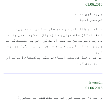
01.06.2015
ډیره قوی منبع
نن ټکی اسیا
سوله له طالبانو سره نه حکومت کوی او نه یی د
افغانستان خلک غواړی دا زمونژ د حکومت هسی بانه
ده چی د سولی غژ یی هسی اوچت کړی خو په حقیقت کی به
ډير ژر پاکستان په د پوه شی چی سولی ته څوک ضرورت
لری.
بس ته د خپل نن ټکی اسیا (‌نن ټکی پاکستان ) لوله او
باور پری کوه
lawangin
01.06.2015
وایې ډم يم هغه تور نه مې ننګ شته نه پېغور !