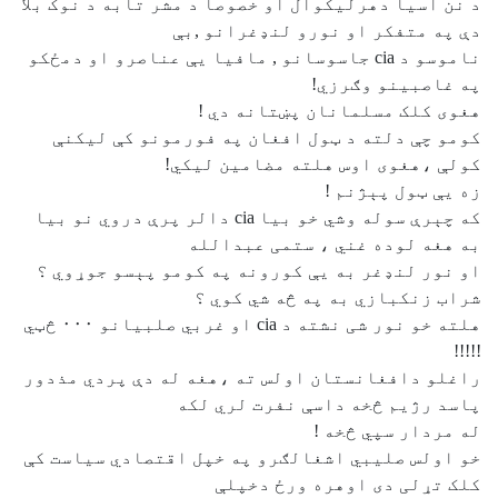
د نن اسيا دهرليکوال او خصوصا د مشر تابه د نوک بلا
دې په متفکر او نورو لنډغرانو ,بې
ناموسو د cia جاسوسانو , مافيا يې عناصرو او دمځکو
په غاصبينو وګرزي!
هغوی کلک مسلمانان پښتانه دي !
کومو چې دلته د ټول افغان په فورمونو کې ليکنې
کولې ،هغوی اوس هلته مضامين ليکي!
زه یې ټول پېژنم !
که چېرې سوله وشي خو بيا cia دالر پرې دروي نو بيا
به هغه لوده غني ، ستمی عبدالله
او نور لنډغر به یې کورونه په کومو پېسو جوړوي ؟
شراب زنکبازي به په څه شي کوي ؟
هلته خو نور شی نشته د cia او غربي صلبيانو ۰۰۰ څټي
!!!!!
راغلو دافغانستان اولس ته ،هغه له دې پردي مذدور
پاسد رژيم څخه داسې نفرت لري لکه
له مردار سپي څخه !
خو اولس صليبي اشغالګرو په خپل اقتصادي سياست کې
کلک تړلی دی اوهره ورځ دخپلې