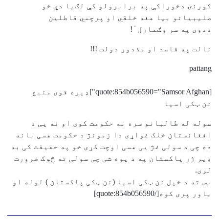
کورنۍ دخوراکې په برابرولو کې لګيا دي خو
صليبيانو بيا هغه خلقي او پرچمي قاطلين
ددوی په سر وګمارل ْ!
نالت په فاسد او مذدور دولت !!!
pattang
[quote:854b056590="Samsor Afghan"]ډیره قوی منبع
نن ټکی اسیا
سوله له طالبانو سره نه حکومت کوی او نه یی د
افغانستان خلک غواړی دا زمونژ د حکومت هسی بانه
ده چی د سولی غژ یی هسی اوچت کړی خو په حقیقت کی به
ډير ژر پاکستان په د پوه شی چی سولی ته څوک ضرورت
لری.
بس ته د خپل نن ټکی اسیا (‌نن ټکی پاکستان ) لوله او
باور پری کوه[/quote:854b056590]