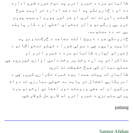
طالبانو سره د خبرو اترو په نوم جوړه شوې اداره
ده او د څارونکو په اند دغه اداره تر اوسه هېڅ
لاسته راوړنه نه لري او هر لوړ پوړی او ټيټ پوړی
غړی يې زرګونو ډالر تنخواې اخلي او د کار پايله
يې نه ده معلومه.
څارونکي هم د ذبيح الله مجاهد د څرګندونو په
تاييد وايي، چې د سولې شورا د خپلو تنخواګانو د
ژغورلو لپاره طالبانو سره د خبرو اترو او
مذاکراتو په اړه وخت پر وخت داسې اوازې خپروي، چې
عملي ميدان کې هېڅ حقيقت نه لري.
طالبان له پيله همدا يوه خبره تکراري کوي، چې د
امريکايي اشغال تر پايه به خپلې مبارزې ته دوام
ورکوي او له هغې وروسته دوی افغاني اړخونو سره
پرتې ستونزې د خبرو اترو له لارې حل کولای شي.
pattang
Samsor Afghan