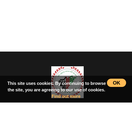
OK
This site uses cookies. By continuing to browse
the site, you are agreeing to our use of cookies.
Find out more
سرپاڼه
اسلامي‌ښونه
ډیورنډ‌کرښه
کتابونه
بحث فورمونه
شاعران
ټول افغان تګلاره
tolafghan@gmail.com