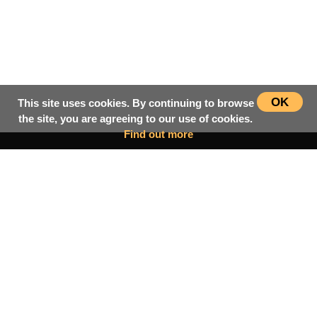
OK
This site uses cookies. By continuing to browse
the site, you are agreeing to our use of cookies.
Find out more
سرپاڼه
اسلامي‌ښونه
ډیورنډ‌کرښه
کتابونه
بحث فورمونه
شاعران
ټول افغان تګلاره
tolafghan@gmail.com