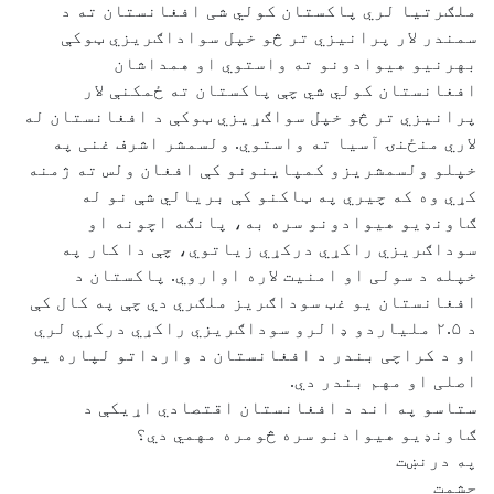
ملګرتیا لري پاکستان کولي شی افغانستان ته د
سمندر لار پرانیزي تر څو خپل سواداګریزي ټوکې
بهرنیو هیوادونو ته واستوي او همداشان
افغانستان کولي شي چې پاکستان ته ځمکنې لار
پرانیزي تر څو خپل سواګړیزي ټوکې د افغانستان له
لاري منځنۍ آسیا ته واستوي. ولسمشر اشرف غنی په
خپلو ولسمشریزو کمپاینونو کې افغان ولس ته ژمنه
کړي وه که چیري په ټاکنو کې بریالي شې نو له
ګاونډیو هیوادونو سره به، پانګه اچونه او
سوداګریزي راکړي درکړي زیاتوي، چې دا کار په
خپله د سولی او امنیت لاره اواروي. پاکستان د
افغانستان یو غټ سوداګریز ملګري دي چې په کال کې
د ۲.۵ ملیاردو ډالرو سوداګریزي راکړي درکړي لري
او د کراچی بندر د افغانستان د وارداتو لپاره یو
اصلی او مهم بندر دي.
ستاسو په اند د افغانستان اقتصادي اړيکې د
ګاونډیو هیوادنو سره څومره مهمي دي؟
په درنښت
حشمت