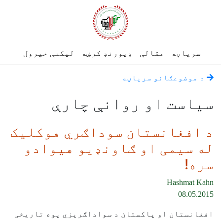
سرپاڼه
مقالې
ډیورنډ کرښه
لیکنې خپرول
د موضوعګانو سرپاڼه
سياست او روانې چارې
د افغانستان سوداګري هوکلیک
له سیمی او ګاونډیو هیوادو
سره!
Hashmat Kahn
08.05.2015
افغانستان او پاکستان د سواداګريزي یوه تاریخی