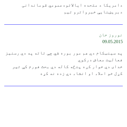
دامریکا د متحده ایالاتودعمومي قوماندانی
دبریښنایې خبرواترو تیم
نوروز خان
09.05.2015
په سینټکام دې هم مور بوره شي چې تاته په دې رسنیز
فعالیت معاش درکوي
خدای دې خوار کړه پنځه کاله دې بحث فورم کې تیر
کړل خو املاء او انشاء دې زده نه کړه