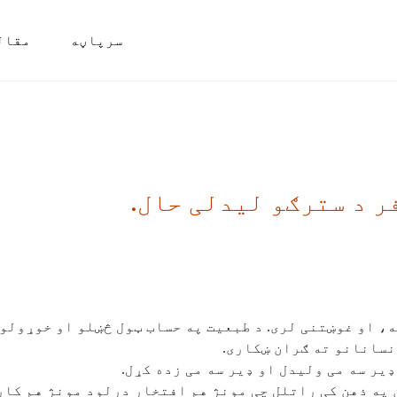
سرپاڼه
مقال
ر د سترګو لیدلی حال.
، او غوښتنی لری. د طبعیت په حساب ټول څښلو او خوړولو 
نسانانو ته ګران ښکاری.
ير سه می ولیدل او ډير سه می زده کړل.
 په ذهن کی راتلل چی مونژ هم افتخار درلود مونژ هم کار