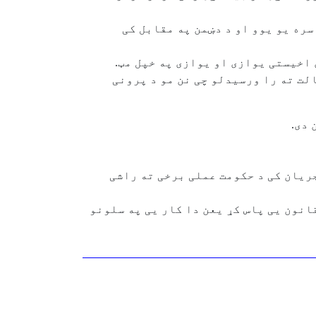
 سبب یوازی او یوازی یو والی وو. دا یی سره منلی وو چی مونژ ټول ۵۰ ولایته سره یو یوو او د دښمن په مقابل کی
اخیستی یوازی او یوازی په خپل مټ.
لت ته را ورسیدلو چی نن مو د پرونی
 دی.
جریان کی د حکومت عملی برخی ته راشی
انون یی پاس کړ یعن دا کار یی په سلونو