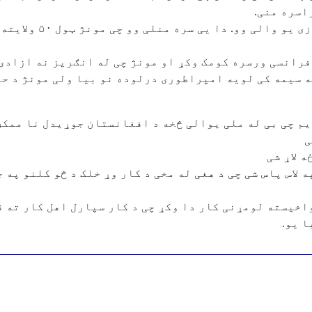
اسره منی.
د دوی د ټولو کامیابیو
فرانسی ورسره کومک وکړ او مونژ چی له انګریز نه ازادی 
ه سیمه کی لویه امپراطوری درلوده نو بیا ولی مونژ د حا
م چی بی له ملی یوالی څخه د افغانستان جوړیدل نا ممکن
ی
 لاړ شی
 لاس پاس شی چی د هغی له مخی د کار وړ خلک د څو کلنو په 
اخیسته لومړنی کار دا وکړ چی د کار سپارل اهل کار ته ق
ا یو.