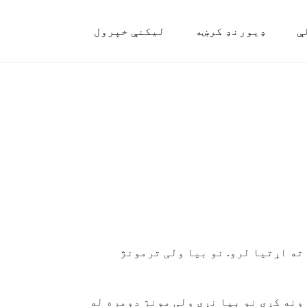
ې
ډیورنډ کرښه
لیکنې خپرول
ته اړتیا لرو. نو بیا ولی ترمونژ
ونه کړی نو بیا نړی ولی مونژ دومره له