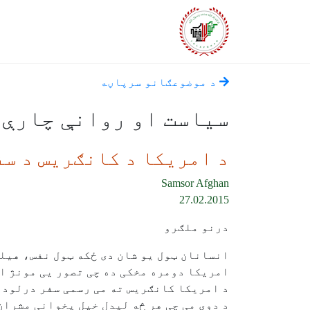
د موضوعګانو سرپاڼه
سياست او روانې چارې
د امریکا د کانګریس د سف
Samsor Afghan
27.02.2015
درنو ملګرو
انسانان ټول یو شان دی ځکه ټول نفس، هیله
امریکا دومره مخکی ده چی تصور یی مونژ ا
د امریکا کانګریس ته می رسمی سفر درلود ډ
د دوی می چی هر څه لیدل خپل پخوانی مشران