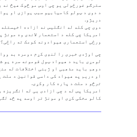
سترګو غورځولی یو چی اوس مو څوک هیڅ نه ر
دریژو.
دوی چی کله له انګلیس نه ازاده اخیستله 
امریکا چی کله د استعمار لاندی وه مونژ پ
ورځی استعماری هیوادونه کومک ته راځی؟
چی اوژدی خبری را لنډی کړم دومره به ووای
لومړی باید د هیواد ټول قومونه سره یو ش
دوهم باید مذهبی او ژبنی اختلافات له منځه
او دریم په هیواد کی داسی قوانین د ملت په
ترڅو د ملت د پاره کار وکړی.
امریکا پس له د چی ازادی یی له انګریزه و
کالو مخکی کړی او مونژ تر اوسه په څه لګی