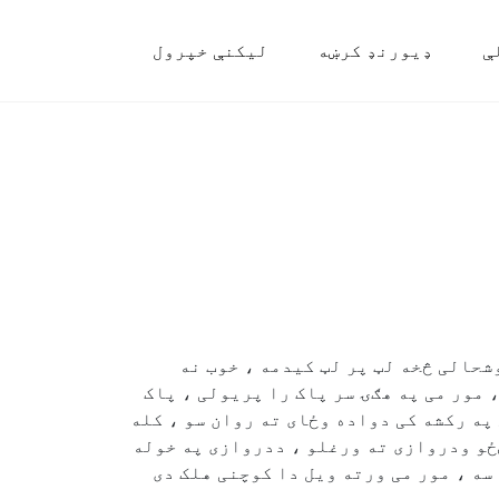
ې
ډیورنډ کرښه
لیکنې خپرول
حالی څخه لټ پر لټ کیدمه ، خوب نه
، مور می په هګۍ سر پاک را پریولی ، پاک
په رکشه کی دواده وځای ته روان سو ، کله
ځو ودروازی ته ورغلو ، ددروازی په خوله
سه ، مور می ورته ویل دا کوچنی هلک دی