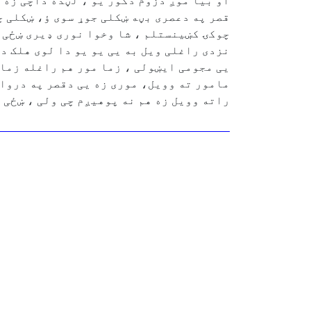
او بیا موږ دزوم دکور یو ، لڼده داچی زه 
قصر په دعصری بڼه ښکلی جوړ سوی ؤ، ښکلی چ
چوکۍ کښینستلم ، شا وخوا نوری ډیری ښځی 
نزدی راغلی ویل به یی یو یو دا لوی هلک دل
یی مجومی ایښولی ، زما مور هم راغله زما 
مامور ته وویل، موری زه یی دقصر په دروا
راته وویل زه هم نه پوهیږم چی ولی ، ښځی و