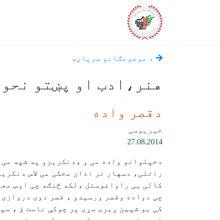
د موضوعګانو سرپاڼه
هنر،‌ادب او پښتو نحوه
دقصر واده
خیریوسی
27.08.2014
دخپلوانو واده می و ،دنکریزو په شپه می 
راتلی، دسهار تر اذان مخکی می لاس دنکریزو
کالی یی راواغوستل ،لکه څنګه چی اوس معمو
چی دواده وقصر ورسیدو ، قصر دوی دروازی 
کی یو شپین ږیری سړی پر چوکې ناست ؤ ، سپ