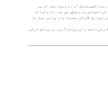
 سره کښینستل او زه ویوه میز ته پر
ی اغوستی وه ، ښځی چی به زما وخواته
 یوه په لاس کی مجومه وه، پر هر میز به
 ولی دلته راپریږدی ؟مور می په جواب کی