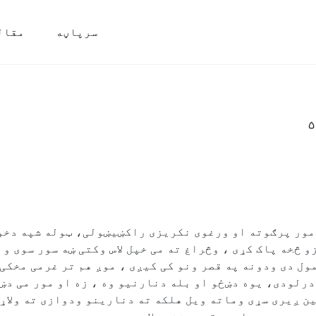
سرپاڼه
مقال
مور پرګوته او ورغوی نکریزی راکښیښولی، ټوله شپه دخوش
 څخه پاک کړی ، وڅراغ ته می خپل لاس وکتی ښه سور سوی و 
ل دی ودونه په قصر ونو کی کیږی ، موږ هم تر غرمی مخکی 
درلودی، یوه دښځو او بله دنارنیو وه ، زه او مور می دښ
ین ږیری سړی وماته ویل هلکه ته دنارینو ودوازی ته ولاړ 