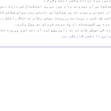
دمور سره دواده وقصر دننه ولاړم ،
وکیانی او میزونه وه ، مور می په استقبال کی دزوم دمور
او نجونی ومیزو ته پر چوکیانو ناستی وی، ټولو ښکلی کال
ته څه کوی ، یوساعت وروسته دښخو وځای ته خلګ راغلل دهر
سره یی کښینسله او په ډوډی خړولو مو پیل وکړی .
زه کی دښځو ځای ته نه راپریښولم، او دغه لوی پږیره خلګ
ایی دا دقصر ګاریګر دی .