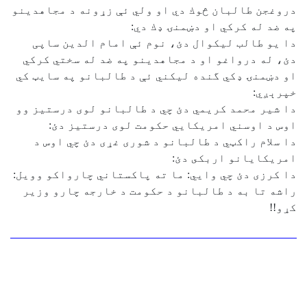
دروغجن طالبان څوك دي او ولي ئې زړونه د مجاهدينو
په ضد له كركي او دښمنۍ ډك دي:
دا يو طالب ليكوال دئ، نوم ئې امام الدين ساپی
دئ، له درواغو او د مجاهدينو په ضد له سختي كركي
او دښمنۍ ډكي گنده ليكني ئې د طالبانو په سايټ كي
خپرېږي:
دا شير محمد كريمي دئ چي د طالبانو لوى درستيز وو
اوس د اوسني امريكايي حكومت لوى درستيز دئ:
دا سلام راكټي د طالبانو د شورى غړى دئ چي اوس د
امريكايانو اربكى دئ:
دا كرزى دئ چي وايي: ما ته پاكستاني چارواكو وويل:
راشه تا به د طالبانو د حكومت د خارجه چارو وزير
كړو!!