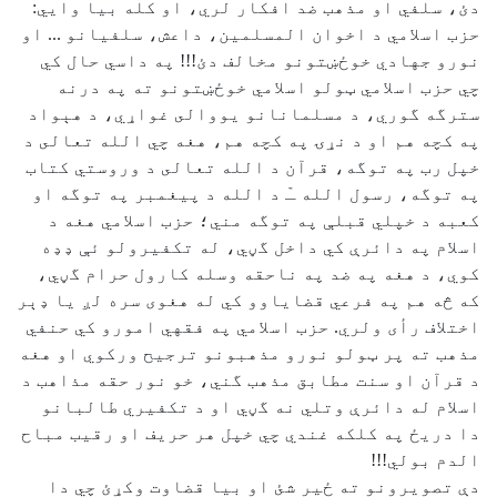
دئ، سلفي او مذهب ضد افكار لري، او كله بيا وايي:
حزب اسلامي د اخوان المسلمين، داعش، سلفيانو ... او
نورو جهادي خوځښتونو مخالف دئ!!! په داسي حال كي
چي حزب اسلامي ټولو اسلامي خوځښتونو ته په درنه
سترگه گوري، د مسلمانانو يووالى غواړي، د هېواد
په كچه هم او د نړۍ په كچه هم، هغه چي الله تعالى د
خپل رب په توگه، قرآن د الله تعالى د وروستي كتاب
په توگه، رسول الله ﹽ د الله د پيغمبر په توگه او
كعبه د خپلي قبلې په توگه مني؛ حزب اسلامي هغه د
اسلام په دائرې كي داخل گڼي، له تكفيرولو ئې ډډه
كوي، د هغه په ضد په ناحقه وسله كارول حرام گڼي،
كه څه هم په فرعي قضاياوو كي له هغوى سره لږ يا ډېر
اختلاف رأى ولري. حزب اسلامي په فقهي امورو كي حنفي
مذهب ته پر ټولو نورو مذهبونو ترجيح وركوي او هغه
د قرآن او سنت مطابق مذهب گني، خو نور حقه مذاهب د
اسلام له دائرې وتلي نه گڼي او د تكفيري طالبانو
دا دريځ په كلكه غندي چي خپل هر حريف او رقيب مباح
الدم بولي!!!
دې تصويرونو ته ځير شئ او بيا قضاوت وكړئ چي دا