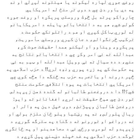
روغي جوړي لپاره ليكونه يا هيئتونه لېږلي او نه
په دې باور دئ چي د دوى تر منځ له امريكايي
چارواكو پرته بل څوك وروستۍ پرېكړه او روغه جوړه
كولى شي، هم به د انتخاباتو پايله د امريكايانو
له لوري ټاكل كېږي او هم د راتلونكي حكومت د
تركيب څرنگوالى، د جان كيري وروستي مأموريت،
پرېكړو، ويناوو او ليكنو همدا حقيقت جوت كړ،
عبدالله ته ئې امر وكړ چي د انتخاباتو نتائج به
مني، د ده سيال ته ئې وويل: عبدالله او ټيم به ئې
په حكومت كي په زړه پوري ونډه لري!! د حزب اسلامي په
څېر دروند او باتجربه حزب به څنگه دا هڅه كوي چي
امريكايي انتخابات په يوه ائتلافي حكومت منتج
شي؟!! دا د دروغجنو طالبانو له گنده ذهن زېږېدلى
تور دئ چي هيڅ حقيقت نه لري، افغانانو ته وايو:
دروغجن طالبان وپېژنئ، دوى خپل دين په ډالر او
ريال پلورلى، نه په رښتيا ويلو ځان ملزم بولي او
نه درواغو او تورونو ته د گناه په سترگه گوري، د
زېږېدو له لومړۍ ورځي ئې د مجاهدينو او په ځانگړې
توگه د حزب اسلامي په ضد خپله دښمني پيل كړې، د