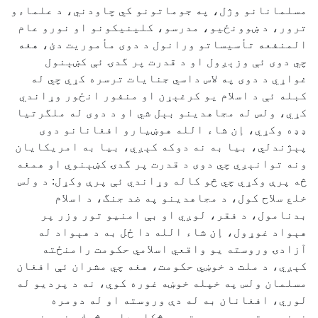
مسلمانانو وژل، په جوماتونو كي چاودني، د علماءو
ترور، د ښوونځيو، مدرسو، كلينيكونو او نورو عام
المنفعه تأسيساتو ورانول د دوى مأموريت دئ، هغه
چي دوى ئې وزېږول او د قدرت پر گدۍ ئې كښېنول
غواړي د دوى په لاس داسي جنايات ترسره كړي چي له
كبله ئې د اسلام يو كرغېړن او منفور انځور وړاندي
كړي، ولس له مجاهدينو بېل شي او د دوى له ملگرتيا
ډډه وكړي، إن شاء الله هوښيارو افغانانو دوى
پېژندلي، بيا به نه دوكه كېږي، بيا به امريكايان
ونه توانېږي چي دوى د قدرت پر گدۍ كښېنوي او همغه
څه پرې وكړي چي څو كاله وړاندي ئې پرې وكړل: د ولس
خلع سلاح كول، د مجاهدينو په ضد جنگ، د اسلام
بدنامول، د فقر، لوږي او بې امنيو تور وزر پر
هېواد غوړول، إن شاء الله دا ځل به د هېواد له
آزادۍ وروسته يو واقعي اسلامي حكومت رامنځته
كېږي، د ملت د خوښي حكومت، هغه چي مشران ئې افغان
مسلمان ولس په خپله خوښه غوره كوي، نه د پرديو له
لوري، افغانان به له دې وروسته او له دومره
خونړيو تجربو وروسته هيڅكله داسي څوك ونه مني چي