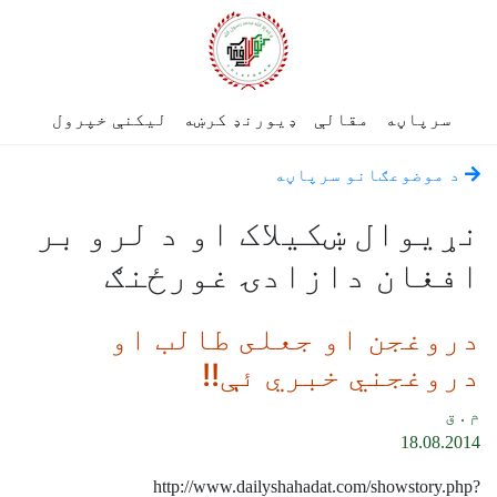
سرپاڼه
مقالې
ډیورنډ کرښه
لیکنې خپرول
د موضوعګانو سرپاڼه
نړيوال ښکيلاک او د لرو بر
افغان دازادۍ غورځنګ
دروغجن او جعلى طالب او
دروغجني خبري ئې!!
م . ق
18.08.2014
http://www.dailyshahadat.com/showstory.php?