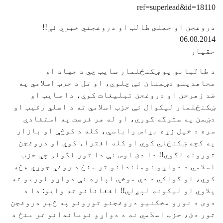
ref=superlead&id=18110
دروغجن او جعلى طالب او دروغجني خبري ئې!!
06.08.2014
حقيار
د طالبانو يو ښكنځلمار سايټ چي د جهاد او
مجاهدينو دښمنان ئې چلوي، او تل د حزب اسلامي په
ضد زهرجن او دروغجن تبليغات كوي، دا سايټ او
ښكنځلمار ليكوال ئې حزب اسلامي ته د اصلي رقيب او
دښمن په سترگه گوري، او له هر فرصت په استفادې
سره د خپل زړه بړاس راباسي، كله د كوڅې او بازار
په كچه ښكنځلي كوي او كله افتراء كوي او دروغجن
تورونه لگوي!! دا دئ اوس ئې دا تور لگولى چي حزب
اسلامي د دواړو نوماندانو تر منځ د روغي جوړي هڅه
كوي، او گواكي د دې موخي لپاره ئې دواړو لوريو ته
پلاوي او ليكونه لېږلي!! افغانانو ته وايو: دا د
دوى د نورو مخكنيو دروغجنو تورونو په څېر دروغجن
تور دئ، حزب اسلامي نه د دواړو نوماندانو تر منځ د