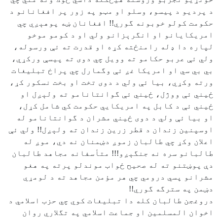
د پرديو د پيسو، وسلو او مټو په زور پر افغانانو د
حكومت كولو خوبونه گوري!! افغانان ښه پوهېږي چي
امريكايانو او انگرېزانو ولي او د كومو موخو
لپاره دا ډله رامنځته كړه او قدرت ته ئې ورسوله،
ولي ئې عربو حكامو ته وويل چي دوى ته پيسې وركړي،
بي بي سي او امريكا غږ ئې وگمارل چي پراخ تبليغات
ورته وكړي، بيا ئې ولي د دوى تخت او بخت نسكور كړ،
ځيني ئې ووژل، ځيني ئې گوانتانامو ته ولېږل او
ځيني ئې د كابل په امريكايي حكومت كي شامل كړل،
او بيا ئې ولي د دوى ځيني مشران د گوانتانامو له
اوسپنين زندان د قطر زرين زندان ته ولېږل!! ولي ئې
اعلان وكړ چي طالبان زموږ دښمنان نه دي، موږ له
طالبانو سره نه جنگېږو!!! متأسفانه مجاهد طالبان
دې پوښتنو ته له صحيح ځواب موندلو پرته په هغو
مشرانو پسي درومي چي هر مؤمن مجاهد ته د لومړي
دښمن په سترگه گوري!!
دروغجن طالبان كله دا تبليغات كوي چي حزب اسلامي د
اخوان المسلمين او جماعت اسلامي په تگلاري روان