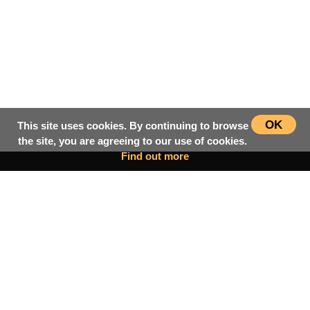
OK
This site uses cookies. By continuing to browse
the site, you are agreeing to our use of cookies.
Find out more
سرپاڼه
اسلامي‌ښونه
ډیورنډ‌کرښه
کتابونه
بحث فورمونه