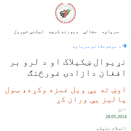
سرپاڼه
مقالې
ډیورنډ کرښه
لیکنې خپرول
د موضوعګانو سرپاڼه
نړيوال ښکيلاک او د لرو بر
افغان دازادۍ غورځنګ
اوښ ته یې ویل غمزه وکړه، ټول
پالیز یې وران کړ
اتل
28.05.2014
السلام علیکم