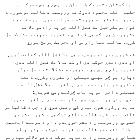
د پاکستان دتحریک طالبان یا ټي ټي پي دسرکرده
حکیم الله محسود دمړګ نه وروسته د طالبانو شوری د
ډیرو بحثونو نه وروسته د صوات ددرې د یوسفزیو د
قوم بوبکرخیل ملا فضل الله چې په رادیو ملا هم
مشهور دئ وټاکه چې ګوندې د تحریک موجوده مشکلات حل
کړي، سالمه فضا راولی او تحریک پرمخ بوزي.
خو شوري پدې نه پوهیده چې ملا فضل الله کفایت لري،
او ددې دندې جوګه دې او که نه؟ ملا فضل الله ددې
تحریک یا ټي ټي پي د موجوده مشکلالتو د حل کولو
دپاره یو څو مهمې فیصلې او مقررۍ وکړې. د هغه
ملاتړي شهریارمحسود دډلې لخوا د ملا فضل الله د
فیصلو د اثراتو په باب څرګندونې شویدي:
دوې اونۍ وړاندې د شهريار محسود ډلې لخوا ميډيا
ته په ورکړی شوي بيان کې وئيل شوي ؤ ، چې د طالبانو
نائب امير شيخ خالد حقاني څوک چې د شورا مشر دی د
جنوبي وزيرستان د مشر جوړيدو ، او د مومند ايجنسۍ
د طالبانو مشر خالدعمر خراساني ته د جنوبي او
شمالي وزيرستان د نائب په توگه د دغو علاقو سپارلو