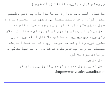
وروستو خپل مينځي مخالفت زيات شوی ؤ .
ملا فضل الله دغه دواړه قوماندانان په دغو وظیفو
مقرر کړل او خان سید سجنا یې د شهریار محسود سره د
خپل منځي جګړو او قتلونو په وجه د خپل مقام نه
معزول کړ. تر ټولو پاوړي او قهریدلي سجنا نن اعلان
وکړ چې د ټي ټي پي نه جلا شو. ملا فضل الله چې نه یې
مشري کړې وه او نه هم مرمداري د نا عاقبت اندېشه
فیصلو په وجه یې تحریک د ناکامۍ او په نهایت کې د
بربادۍ سره مخ کړ.
متل دئ چې:
اوښ ته یې ویل غمزه وکړه، پالیز یې وران کړ.
http://www.voadeewaradio.com/