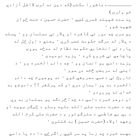
....................دعاشورا مکتب (که دين نه لرۍ لااقل آزادي
خو ولرۍ )
په سنه شپېته قمري کښي ٠ حضرت حسين د جنت ځوان
شهيد شوو ٠
يو سری چه مور ئې کافره او پلار ئې مسلمان وو ٠ پسله
د پلار له مرګه حکومت غصب کړي ٠ يعني د اول ځل له
پاره ئې انتخابي حکومت نظام له منځه يوړۍ
پاچاهي ئې شروع کړه ٠ يزيد نومېدۍ ٠
يزيد داسي يو انسان وو ٠ چه دائم الخمره وو ٠ د
اينې له مريضۍ څخه مړ سوو ٠
تاريخ ئې دغسي معريفي کوي ٠ نه پوهېږم چه دائم
الخمره به پر ايمان مري او که پرکفر ؟؟ داموضع به
خدای ته پرېږدو ٠
او دوهم خبره داسي ده چه : څرنګه يو مسلمان به وي
چه د حضرت محمد صلى الله عليه وسلم د ځيګر ټوټه او
د بي بي فاطمې د سترګوتور ، د حضرت علی کرم الله
وجهه اولاد (حضرت حسين ) به قتلوي ٠
مهمه خبره چه زما په سر کښي راګرځي دا ده يا داسي