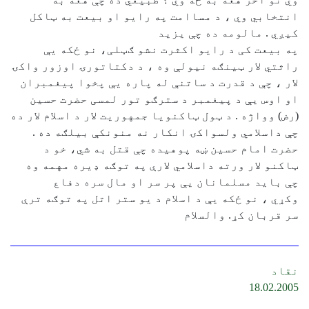
انتخابي وي ، د مساامت په رايو او بيعت به ټاکل
کيږي . مالومه ده چې يزيد
په بيعت کی د رايو اکثرت نشو ګټلی، نو ځکه يې
راثتي ﻻر ټينګه نيولې وه ، د دکتاتورۍ اوزور واکۍ
ﻻر ، چې د قدرت د ساتنې له پاره يې پخوا پيغمبران
او اوس يې د پيغمبر د سترګو تور لمسی حضرت حسين
(رض) وواژه . د ټول ټاکنويا جمهوريت ﻻر د اسلام ﻻر ده
چې داسلامي ولسواکۍ انکار نه منونکې بيلګه ده .
حضرت امام حسين ښه پوهيده چې قتل به شي، خو د
ټاکنو ﻻر ورته داسلامي ﻻرې په توګه ډيره مهمه وه
چې بايد مسلمانان يې پر سر او مال سره دفاع
وکړي ، نو ځکه يې د اسلام د يو ستر اتل په توګه ترې
سر قربان کړ. والسلام
نقاد
18.02.2005