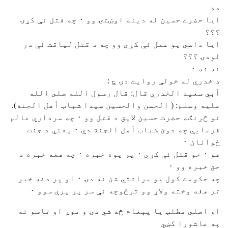
ده
ايا حضرت حسين له دينه اوښتۍ وو ٠ چه قتل ئې کړۍ
؟؟؟
ايا داسي يو عمل ئې کړي وو چه د قتل لياقت ئې در
لودۍ ؟؟؟
نه نه ٠
د خدري له خولې روايت دۍ چ :
أبي سعيد الخدري قال: قال رسول الله صلى الله
عليه وسلم: ( الحسن والحسين سيدا شباب أهل الجنة).
نو څرنګه حضرت حسين لايق د قتل وو ٠ چه سرداري عالم
فرمايي چه دوئ شباب أهل الجنة دي ٠ يعني د جنت
ځوانان ٠
هو ٠ خو قتل ئې کړي ٠ پر يوه خبره ٠ چه هغه خبره د
حق خبره وو ٠
چه حکومت کول يو مراثتي شئ نه دۍ ٠ او پر دغه خبر
تر هغه وخته ولاړ وو ترڅوچه ئې سر پر پرې سوو ٠
او اصلي مطلب يا پېغام څه شي دۍ و موږ او تاسو ته
په عاشورا کښي