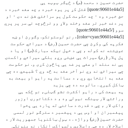
حضرت حسين د محمد (ص) د ځيګر ټوټه يې
[quote:90601e44a5] قتل کړ پر يوه خبره ، چه هغه خبره د
حق خبره وه ٠ چه حکومت کول يو مراثتي شئ نه دۍ ٠ او
پر دغه خبر تر هغه وخته ولاړ وو ترڅوچه ئې سر پر پرې
سوو [/quote:90601e44a5]
[color=cyan:90601e44a5]درنو لوستونکو. وګورئ او ښه
فکرپه کې وکړئ چې حضرت حسين (رض) د ميراثي حکومت
غوښتنه نه کوله ، چې د خپل نيکه مبارک (ص) او يا د
پل پلار (رض) ميراث يې غښتی وي، بلکې ميراثي واکمنۍ
يې نه منله او هغې پر ضد يې پاڅون کړی و. نو حکومت
چې ميراثي نه وي نو آخر هغه به څه وي ؟ طبيعي ده چې
هغه به انتخابي وي ، د مساامت په رايو او بيعت به
ټاکل کيږي . مالومه ده چې يزيد
په بيعت کی د رايو اکثرت نشو ګټلی، نو ځکه يې
وراثتي ﻻر ټينګه نيولې وه ، د دکتاتورۍ اوزور
واکۍ ﻻر ، چې د قدرت د ساتنې له پاره يې پخوا
پيغمبران او اوس يې د پيغمبر د سترګو تور لمسی
حضرت حسين (رض) وواژه . د ټول ټاکنويا جمهوريت ﻻر د
اسلام ﻻر ده چې داسلامي ولسواکۍ انکار نه منونکې