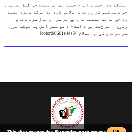
بيلګه ده . حضرت امام حسين ښه پوهيده چې قتل به شي،
خو د ټاکنو ﻻر ورته داسلامي ﻻرې په توګه ډيره مهمه
وه چې بايد مسلمانان يې پر سر او مال سره دفاع
وکړي ، نو ځکه يې د اسلام د يو ستر اتل په توګه ترې
سر قربان کړ. والسلام [/color:90601e44a5]
OK
This site uses cookies. By continuing to browse