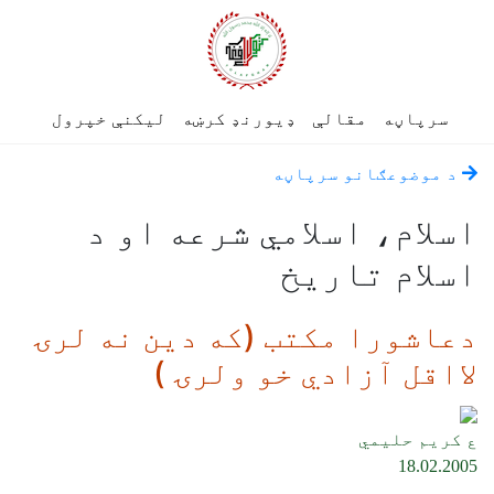
سرپاڼه
مقالې
ډیورنډ کرښه
لیکنې خپرول
د موضوعګانو سرپاڼه
اسلام، اسلامي شرعه او د
اسلام تاریخ
دعاشورا مکتب (که دين نه لرۍ
لااقل آزادي خو ولرۍ )
ع کريم حليمي
18.02.2005