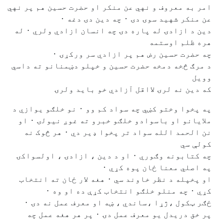
امر به معروف و نهي عن منكر او حضرت حسين هم پر نهي
عن منکر شهيد سوۍ دۍ ٠ چه دين دۍ دغه ٠
دين د ازادۍ له پاره دۍ چه انسان ازادي ولري ٠ له
هره ظلم اوستمه
چه حضرت حسين رض هم پر ازادي سر ورکړۍ ٠
د مرګ څخه دمخه حضرت حسين و خپلو دښمنانو ته داسي
وويل
که دين نه لرۍ لااقل آزادي خو بايد ولرۍ
په پخوا وختو کښي چه سواد کم وو ٠ نو خلګو يوازي د
ملايانو او باسوادو خلګو خبرو ته غوږ نيولۍ ٠ او
نن الحمد الله سواد تر پخوا ډير دي ٠ هر څوک نه
کولې سي
چه کتابونه وګوري ٠ او د دين ، ازادۍ ، اولسواکۍ
په اصلي معنا ځان پوه کړي ٠
او پخپله د نظر خاوند سي ٠ هغه لار ځان ته انتخاب
کړي ٠ چه منلو خلګو انتخاب کړې ده او وه ٠
ځګر ټکول ،ژړا ،ساندي ، ښه او معرف عمل نه دۍ ٠
پر خق دريدل يو معرف عمل دۍ ٠ پر هر هغه عمل چه