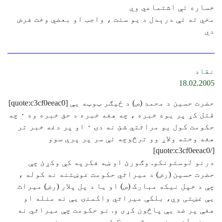
خساره ئې اشتماعي وي
مخي ته ئې درېدل د يو سنت ، واجب او بعضي وخت فرض
دي
نقاد
18.02.2005
حضرت حسين د محمد (ص) د ځيګر ټوټه يې [quote:c3cf0eeac0]
قتل کړ پر يوه خبره ، چه هغه خبره د حق خبره وه ٠ چه
حکومت کول يو مراثتي شئ نه دۍ ٠ او پر دغه خبر تر
هغه وخته ولاړ وو ترڅوچه ئې سر پر پرې سوو
[/quote:c3cf0eeac0]
درنو لوستونکو. وګورئ او ښه فکرپه کې وکړئ چې
حضرت حسين (رض) د ميراثي حکومت غوښتنه نه کوله ،
چې د خپل نيکه مبارک (ص) او يا د پل پلار (رض) ميراث
يې غښتی وي، بلکې ميراثي واکمنۍ يې نه منله او
هغې پر ضد يې پاڅون کړی و. نو حکومت چې ميراثي نه
وي نو آخر هغه به څه وي ؟ طبيعي ده چې هغه به