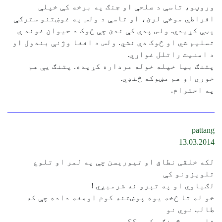
وروڼو، تاسې د صلحې او جنګ په برخه کې خپلې
افراطي موخې لرئ، او تاسې د ولس په غوښتنو سترګې
پټې کړیدي. ولس پدې کې ندئ چې څوک د حیوان غوند ې
تسلیم شي او څوک دې نشي. ولس د افغا وژنې بندول او
د امنیت راتلل غواړي.
پتنګ بیا خپله خوله مرداره کړیده. پتنګ یې هم
خوري او هم مښوکه څنډي.
په احترام.
pattang
13.03.2014
لکه خلقی نطاق او تيوريسن چې په لمر او تلوع
تلويزونو کې
لګياوي او په تېرو نه شرميږي !
خو له تا څخه يوه پوښتنه کوم اوهغه داده چې که
طالب نوي نو
تاسو به څرنګه کوۍ ؟؟