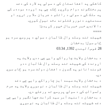
کاشکې په افغانستان کې د سولې په لاره کې دغه
پرمختګونه دوام وکړي، ځکه چې په اوږده موده، کې
په ملک کې د سولې د راتلو د جریان ملا ور تړي، او
سمدستي، دنورو قتلونه مخه نیول کیږي.
دا لاندې خبر خبریال خپور کړیدئ:
====
شپيته تنه وسله وال طالبان د سولي د پروسي سره يو
ځاى سول: بدخشان
28 قوس / لیندۍ 1392, 03:34
د بدخشان ولايت چارواکي وايې چې ددي ولايت په
اړونده کې شپيته تنه وسله وال طالبان ددو
قومندانانو په ګډون د افغان دولت سره يو ځاى سوي
دي.
د بدخشان ولايت سيمه ايز چارواکي وايې چې دغه
شپيته تنه وسله وال طالبان د نوموړي ولايت په جرم
ولسوالۍ کې د سولي پروسي ته ورغلي دي.
د بدخشان د امنيت آمر سيد کرامت جهانګير وايې چې
دغه شپيته تنه وسله وال طالبان په نوموړي