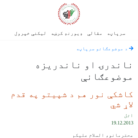
سرپاڼه
مقالې
ډیورنډ کرښه
لیکنې خپرول
د موضوعګانو سرپاڼه
ناندرۍ او ناندریزه
موضوعګانې
کاشکې نور هم د شپیتو په قدم
لاړ شي
اتل
19.12.2013
محترمانو، السلام علیکم