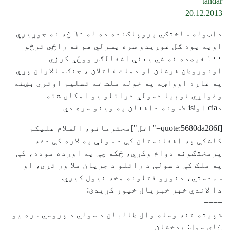
tandar
20.12.2013
داټوله ساختګي پروپاګنده ده له ٦٠ څه نه جوړيږي
اوپه يوه ګل غوړيدو سره پسرلي هم نه راځي ترڅو
١٠٠ فيصده نه شي يعني اشغالګر ووځي کرزي
اونوروطن فرشان او دملت قاتلان ، جنګ سالاران پړي
په غاړه اوواښه په خوله ملت ته تسليم اوتري بښنه
وغواړي نوبيا دسولي دراتلو يو امکان شته
دcia اوisi لاسونه دافغان په وينو سره دي
[quote:5680da286f="اتل"]محترمانو، السلام علیکم
کاشکې په افغانستان کې د سولې په لاره کې دغه
پرمختګونه دوام وکړي، ځکه چې په اوږده موده، کې
په ملک کې د سولې د راتلو د جریان ملا ور تړي، او
سمدستي، دنورو قتلونه مخه نیول کیږي.
دا لاندې خبر خبریال خپور کړیدئ:
====
شپيته تنه وسله وال طالبان د سولي د پروسي سره يو
ځاى سول: بدخشان