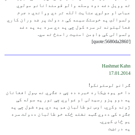
ته وویل دغه دوه وسله والو قومندانانو مولوي
عباس او مولوي عنایت الله تر دي وړاندي د جرم
ولسوالۍ په خوستک سیمه کې د دولت پر ضد وران کاري
فعالیتونه تر سره کول چې په دي سره به په دغه
ولسوالی کې ډاډمن امنیت رامنځ ته سي.
[/quote:5680da286f]
Hashmat Kahn
17.01.2014
ګرانو لوستونکو!
دا خو یوه ښکاره خبره ده چې د جګړي نه ټول افغانان
په دوو پزو رسیدلی او غواړي چې نور په سوله کې
ژوند وکړي. اوس نو طالبان هم په دي‌ پوه شول چې په
جګړه کې ددوي ګټه نشته ځکه خو طالبان ددولت سره
یو ځای کیږي.
په درنښت