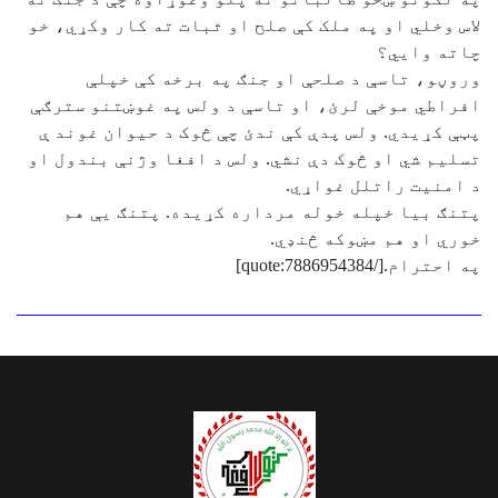
لاس وخلي او په ملک کې صلح او ثبات ته کار وکړي، خو
چاته وايي؟
وروڼو، تاسې د صلحې او جنګ په برخه کې خپلې
افراطي موخې لرئ، او تاسې د ولس په غوښتنو سترګې
پټې کړیدي. ولس پدې کې ندئ چې څوک د حیوان غوند ې
تسلیم شي او څوک دې نشي. ولس د افغا وژنې بندول او
د امنیت راتلل غواړي.
پتنګ بیا خپله خوله مرداره کړیده. پتنګ یې هم
خوري او هم مښوکه څنډي.
په احترام.[/quote:7886954384]