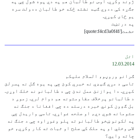
ژوند وکړي. اوس نو طالبان هم په دي‌ پوه شول چې په
جګړه کې ددوي ګټه نشته ځکه خو طالبان ددولت سره
یو ځای کیږي.
په درنښت
حشمت[/quote:f4cd3a0f4f]
اتل
12.03.2014
ګرانو وروڼو، السلام علیکم
تاسې د مړې ګیډې نه خبرې کوئ چې په یوه ګل نه پسرلئ
کیږي. دا یوازنئ عمل ندئ چې د طالبانو نه خلک اوړی.
د طالبانو پرخلاف مقاومتونه هم دوام لري. زموږ د
بل ګډون کوني خبره درسته ده چې افغانا د جنګ نه
ستومانه شوي دي، او صلحه غواړي. تاسې واریدل چې
په لکونو ښخو طالبانو ته پلو وغوړاوه چې د جنګ نه
لاس وخلي او په ملک کې صلح او ثبات ته کار وکړي، خو
چاته وايي؟