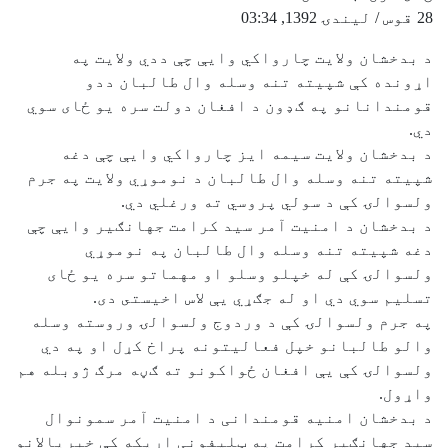
28 قوس / لیندۍ 1392, 03:34
د بدخشان ولايت چارواکي وايې چې ددي ولايت په
اړونده کې شپيته تنه وسله وال طالبان ددو
قومندانانو په ګډون د افغان دولت سره يو ځاى سوي
دي.
د بدخشان ولايت سيمه ايز چارواکي وايې چې دغه
شپيته تنه وسله وال طالبان د نوموړي ولايت په جرم
ولسوالۍ کې د سولي پروسي ته ورغلي دي.
د بدخشان د امنيت آمر سيد کرامت جهانګير وايې چې
دغه شپيته تنه وسله وال طالبان په نوموړي
ولسوالۍ کې له خپلو وسلو او مهماتو سره يو ځاى
تسليم سوي دي او له جګړي يې لاس اخيستى دى.
په جرم ولسوالۍ کې د وردوج ولسوالۍ وروسته وسله
والو طالبانو خپل فعاليتونه پراخ کړل او په دي
ولسوالۍ کې يې افغان ځواکونو ته ګڼه مرګ ژوبله هم
واړول.
د بدخشان امنیه قومندانی د امنیت آمر سمونوال
سید جهانګیر کرامت په ټلیفونی اړیکه کې خبریالانو