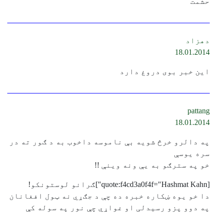
حشمت
دهزاد
18.01.2014
این خبر بوی دروغ دارد
pattang
18.01.2014
په دالرو خرڅ شویه بې ناموسه داخوب به د ګور ته در
سره يوسې
خو په سترګو به یې ونه وينې !!
[quote:f4cd3a0f4f="Hashmat Kahn"]ګرانو لوستونکو!
دا خو یوه ښکاره خبره ده چې د جګړي نه ټول افغانان
په دوو پزو رسیدلی او غواړي چې نور په سوله کې