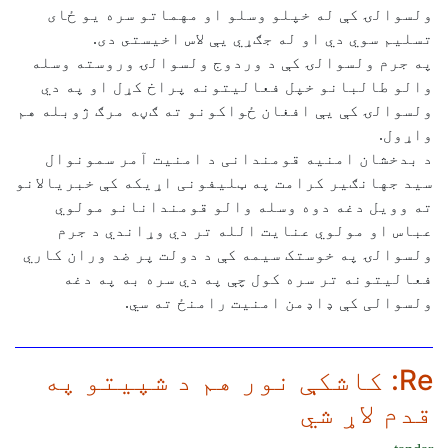
ولسوالۍ کې له خپلو وسلو او مهماتو سره يو ځاى
تسليم سوي دي او له جګړي يې لاس اخيستى دى.
په جرم ولسوالۍ کې د وردوج ولسوالۍ وروسته وسله
والو طالبانو خپل فعاليتونه پراخ کړل او په دي
ولسوالۍ کې يې افغان ځواکونو ته ګڼه مرګ ژوبله هم
واړول.
د بدخشان امنیه قومندانی د امنیت آمر سمونوال
سید جهانګیر کرامت په ټلیفونی اړیکه کې خبریالانو
ته وویل دغه دوه وسله والو قومندانانو مولوي
عباس او مولوي عنایت الله تر دي وړاندي د جرم
ولسوالۍ په خوستک سیمه کې د دولت پر ضد وران کاري
فعالیتونه تر سره کول چې په دي سره به په دغه
ولسوالی کې ډاډمن امنیت رامنځ ته سي.
Re: کاشکې نور هم د شپیتو په
قدم لاړ شي