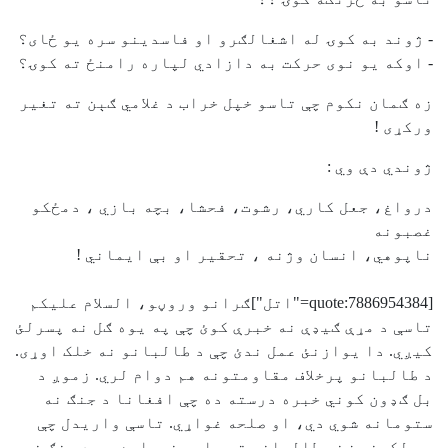
- ژوند به کوۍ له اشغالګرو او فاسدينو سره يو ځای؟
- اوکه يو نوی حرکت به دازادي لپاره رامنځ ته کوۍ؟
زه ګمان نکوم چې تاسو خپل خراب د غلامي ګېن ته تغير
ورکړی !
ژوندي دې وي :
درواغ، جعل کاري، رشوت، فحشا، بچه بازي ، دمځکو
غصبونه
ناپوهي، انسان وژنه ، تحقير او بې ايماني !
[quote:7886954384="اتل"]ګرانو وروڼو، السلام علیکم
تاسې د مړې ګیډې نه خبرې کوئ چې په یوه ګل نه پسرلئ
کیږي. دا یوازنئ عمل ندئ چې د طالبانو نه خلک اوړی.
د طالبانو پرخلاف مقاومتونه هم دوام لري. زموږ د
بل ګډون کوني خبره درسته ده چې افغانا د جنګ نه
ستومانه شوي دي، او صلحه غواړي. تاسې واریدل چې
په لکونو ښخو طالبانو ته پلو وغوړاوه چې د جنګ نه