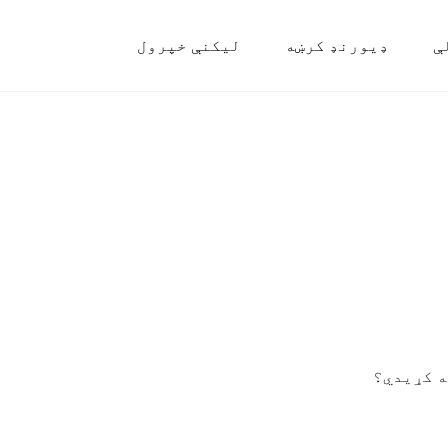
ې
ډیورنډ کرښه
لیکنې خپرول
ه کړیدي؟