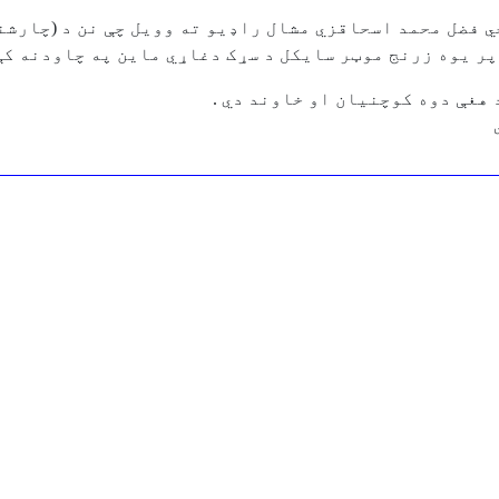
فضل محمد اسحاقزي مشال راډیو ته وویل چې نن د (چارشنبه
ر یوه زرنج موټر سایکل د سړک دغاړي ماین په چاودنه کې
 هغې دوه کوچنیان او خاوند دي .