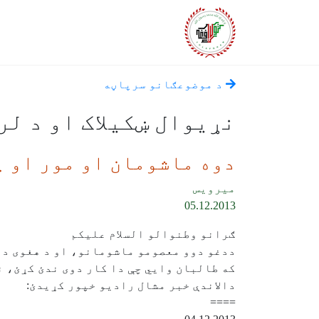
د موضوعګانو سرپاڼه
نړيوال ښکيلاک او د ل
دوه ماشومان او مور او پ
میرویس
05.12.2013
ګرانو وطنوالو السلام علیکم
ددغو دوو معصومو ماشومانو، او د هغوی د مو
که طالبان وایي چې دا کار دوی ندئ کړئ، ن
دالاندې خبر مشال رادیو خپور کړیدئ:
====