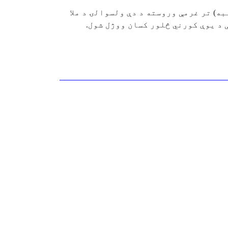
) تر غرمې وروسته د دې ولسوالۍ د ملا
 د یوې کورني څلور کسان ووژل شول.