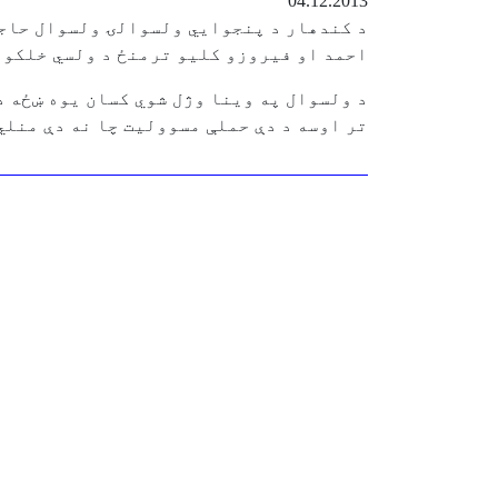
04.12.2013
د کندهار د پنجوايي ولسوالۍ ولسوال حاجي 
احمد او فیروزو کلیو ترمنځ د ولسي خلکو پ
د ولسوال په وینا وژل شوي کسان یوه ښځه د
تر اوسه د دې حملې مسوولیت چا نه دې منلي