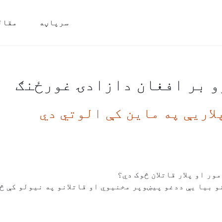
سرپاڼه
مقال
رو بر افغان دازادۍ غورځنګ
لاریې په ماین کې الوتي دي
ر او پلار قاتلان څوک دي؟
و بیا یې ددغو پيښوپر مخنیوي او قاتلانو په نیولو کې څ