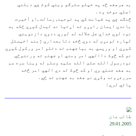
به هرهغه څه په خپلو سترګو ويني كوم چي دبلني
اصلي موخه وه .
څنګه چي په قيامت كي په توحيد, رسالت ,او آخيرت
باندي ايمان راوړو ته اړتيا نه ليدل كيږي ځكه به
نود لوي خداي جل جلاله له لوري ددوي دازمويني
لپاره لومړى له دوي څخه دتابعداري ژمنه اخيستل
كيږي او ورپسي به بياجهنم ته دتلو امر وركول كيږي
نو كه څوك داالهي امر ومني او جهنم ته ورننوځي
نودرسول الله صلى الله عليه وسلم له وينا سره سم
به هغه جنتي وي او كه څوك له دې الهي امر څخه
سررغړونه وكړي نو هغه به جهنم ته ځي .
پاتي لري :
طالب جان
29.01.2005
په تير پسي :