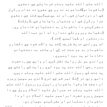
الله صلى الله عليه وسلم فرمايلي چي دهغوي
(ماشومانو)ګناهونه نه وو چي هغوي ته عذاب وركړل
شي او دوزخيان شي , او نه يي ښيګڼي شته چي دهغوي
جزا وركړل شي او جنتيان باچاهان شي , (بلكه)
دمشركينو دا ماشومان به دجنتيانو خادمان وي .
(دقيامت ويروونكي ننداره له ابن عبدالله
,درمنثور او طياليسي څخه ) .
له پورتني حديث شريف څخه په ډاګه شوه چي دكفارو
ماشومان به هم جنت ته ځي او هلته به دجنتيانو
دخادمانو په بڼه اوسيږي .
وړاندي يو بل روايت نقل كوي او وايي چي _دحضرت
سمره رضي الله عنه په يوه لوي روايت كي راغلي چي
په جنت كي رسول الله صلى الله عليه وسلم ديوې
داسي وني تر څنګ تير شو چي ترې لاندي يو سپين ږيرى
او دهغه شاوخوا ماشومان راټول وو ,رسول الله صلى
الله عليه وسلم ته جبرايل عليه السلام وويل چي دا
سپين ږيرى حضرت ابراهيم عليه السلام دى او دا
ماشومان دمسلمانو او مشركينو بچيان دي .
صحابۀ كرامو ورته وويل چي دمشركينو بچيان هم ؟؟؟