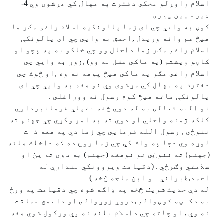
اسلام راوړلو مخكي دفترت په مهال كي مړشوى وي 4-
ډير سپين ږيرى
كوڼ به وايي چي اى زما پالونكيه اسلام راغى مګر ما
هيڅ هم وانه وريدل ,احمق به وايي چي اى پالونكې
اسلام راغى مګر زما داحال وو چي خلكو به په پچو او
كاڼو ويشتم (په ماكي عقل نه وو) ,زوړ به وايي چي
اسلام راغى مګر په ماكي هيڅ پوهه نه وه ,او څوك چي
دفترت په مهال كي مړشوى وي نو هغه به وايي چي اى
پالونكې ماته هيڅ كوم رسول نه ووراغلى .
نو الله تعالى به له دوي څخه دخپلي فرمانبرداري
كلكه ژمنه واخلي او دوي ته به امر وكړي چي جهنم ته
ننوځۍ , رسول الله فرمايي چي زما دي په هغه ذات
لوړه وي دچا په واك كي چي زما روح ده كه داخلك هلته
(جهنم) ته ننوځي نو نوهغه (جهنم) به دوي ته يخ او
سلامتي وګرځي . (دقيامت ويروونكي نندارې له
احمد,طبراني او ابن ماجه څخه )
له دې حديث شريف څخه په ډاګه شوه چي دقيامت په ورځ
به دكاڼه كوڼوالى ,دزوړ زوړوالى او داحمق حماقت
نه وي , او چاته چي داسلام بلنه نه وي وركول شوي هغه