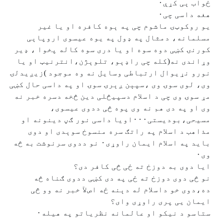
ځواب ېی کړې٠
هغه داسی چی٠
يو روکوټۍ ماشوم چی په ېوه کافره او يا غير
مسلمانه، دمثال په ډول په يوه عيسوی اروپاېی
کورنۍ کښی دوه سوه او يا دری سوه کاله پخوا ، ډير
وړاندی نه(کله چی راډېو، تلوېژن،انترنيټ او يا
نورو نړيوال ارتباطی وسايل نه وه موجود )زيږيدلۍ
وی، لوی سوۍ وی ،سپېن ږېرۍ سوۍ او په داسی حال کښی
مړ سوۍ وی چی د اسلام دسپيڅلی دين څخه دسره خبر نه
وی او په دی هم نه وی پوه څی ددوی عيسوی،
مسيحی،بوديستی٠٠٠اويا داسی نور ګڼ دينونه او
مذاهب د اسلام په راتګ سره منسوخ سوېدی او دوی
بايد په اسلام ايمان راوړی٠ نو ددوی سرنوشت به څه
وی٠
ايا دوی به دوزخ ته ځی څی کافر دی؟
نو څی دوی دوزخ ته ځی په دی کښی ددوی ګناه څه
ده،دوی خو داسلام له دېنه ځه اصﻵ خبر نه وو څی
ايمان يی پری راوړی وای؟
ستاسو د نيکو او عالمانه نظرياتو په هيله٠