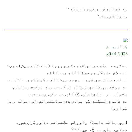
په درناوی او ډيره مينه٠
وارث درويش٠
طالب جان
29.01.2005
محترمه ,مكرمه او قدرمنه وروره (وارث درويش) صيب :
السلام عليكم ورحمة الله وبركاته
امابعد : تاسي خورا مهمه پوښتنه مطرح كړي , دځواب
په موخه يي لاندي ليكنه ليكم , هيله لرم چي ستاسي
دخوښي او اډاډايني څكالي به پكي ومومۍ .
په لاند ي ليكنه كي مونږ دې پوښتنو ته ځوابونه ويل
غواړو :
1-چي چاته داسلام راوړلو بلنه نه ده وركړل شوي
دهغوي پاي به څه وي ؟؟؟