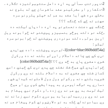
2-دپورتنۍ مسألې په اړه داهل سنتوټولنيزه تګلاره .
3-دكفارو او مشركينو هغه ماشومان چي له بلوغ نه
مخكي مړه شي آيا هغه به هم له خپلو پلرونو سره
جهنم ته ځي كه څنګه ؟؟؟
څنګه چي دجنت دنعمتونو په اړه دادپاي ليكنه ده
,ځكه نو دلته يوڅو بنسټيزو پوښتنو ته ځوابونه ويل
اړين بولم , دلته مونږدرى پوښتني له ځوابونو سره
ليكو :
[color=blue:060bddf54a]1-لومړۍ پوښتنه داده چي :پدې
نړۍ كي چي چاته داسلام راوړلو بلنه نه ده وركړل
شوي دهغوي پاي به څه وي ؟؟؟[/color:060bddf54a]
ځواب :پدې كي هيڅ شك نشته چي پدې نړۍ كي ځيني داسي
كسان شته چي هغوي ته به داسلام بلنه نه وي وركړل
شوي,دبلني دنه وركولو ډول ډول لاملونه كيداي شي ,
دساري په توګه :يوسړى به پيدايشي كوڼ وي او هيڅ
ليك لوست به يي هم نه وي زده ,او دكوم نبي پيغام به
هم نه وي وررسيدلى .يابه يو سړي دكوم نبي زمانه نه
وي بياموندلي ځكه به نو دلارښووني كوم پيغام هم نه
وي وررسيدلى ,او دفترت په زمانه كي به مړشوى وي .