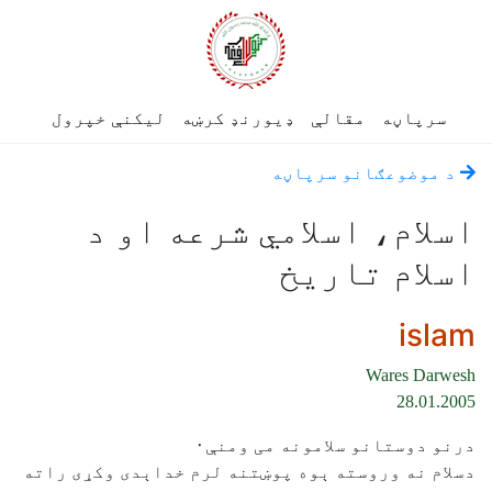
سرپاڼه
مقالې
ډیورنډ کرښه
لیکنې خپرول
د موضوعګانو سرپاڼه
اسلام، اسلامي شرعه او د
اسلام تاریخ
islam
Wares Darwesh
28.01.2005
درنو دوستانو سلامونه می ومنې٠
دسلام نه وروسته ېوه پوښتنه لرم خداېدی وکړی راته