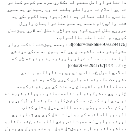
داحنافو او اهل سنتو له تګلاري سره سم كومو كسانو
ته چي اسلام ته درراتلو بلنه نه وي رسيدلي په هغوي
باندي دالله تعالى په ذات (ديوه پيداكوونكي په
شته والي )او دهغه په هغو صفاتو ايمان راوړل
ضروري بلل كيږي كوم چي يواځي دعقل له لاري پيژندل
كيږي . والله اعلم باالصواب .
[color=darkblue:97ea2941c6]3-دوهمه پوښتنه : دكفارواو
مشركينو هغه ماشومان چي له بلوغ نه مخكي مړه شي
آيا هغه به هم له خپلو پلرونو سره جهنم ته ځي كه
څنګه ؟؟؟[/color:97ea2941c6]
اسلامي اصول څه داسي دي چي په نابالغو باندي
دشريعت حكمونه نه جاري كيږي ,ځكه به نو
دمسلمانانو ماشومان په جنت كي وي , خو تركومه
ځايه چي دمشركينو او دنامسلمانو دبچيانو خبره ده
نو پدې اړه كه څه هم كوم ښكاره حكم نه ليدل كيږي ,
ليكن علامه سيوطي رحمه الله پخپل وتلي كتاب
البدور السافره كي روايات نقل كړي چي ژباړه يي
اړينه بولم _ له حضرت انس رضي الله عنه څخه دكفارو
دماشومانو په اړه وپوښتل شول نو هغه وويل چي رسول