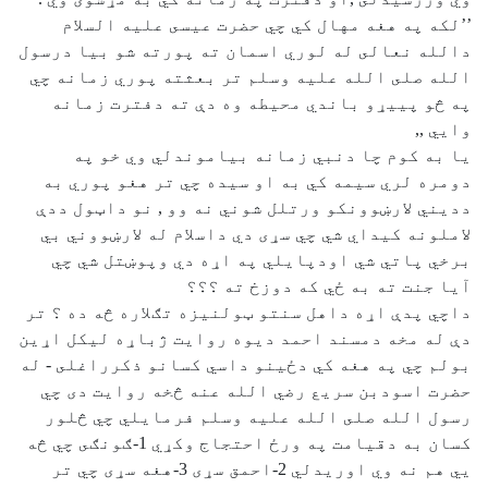
’’لكه په هغه مهال كي چي حضرت عيسى عليه السلام
دالله نعالى له لوري اسمان ته پورته شو بيا درسول
الله صلى الله عليه وسلم تر بعثته پوري زمانه چي
په څو پييړو باندي محيطه وه دې ته دفترت زمانه
وايي ,,
يا به كوم چا دنبي زمانه بياموندلي وي خو په
دومره لري سيمه كي به او سيده چي تر هغو پوري به
دديني لارښوونكو ورتلل شوني نه وو , نو داټول ددې
لاملونه كيداي شي چي سړى دي داسلام له لارښووني بي
برخي پاتي شي اودپايلي په اړه دي وپوښتل شي چي
آيا جنت ته به ځي كه دوزخ ته ؟؟؟
داچي پدې اړه داهل سنتو ټولنيزه تګلاره څه ده ؟ تر
دې له مخه دمسند احمد ديوه روايت ژباړه ليكل اړين
بولم چي په هغه كي دځينو داسي كسانو ذكرراغلى - له
حضرت اسودبن سريع رضي الله عنه څخه روايت دى چي
رسول الله صلى الله عليه وسلم فرمايلي چي څلور
كسان به دقيامت په ورځ احتجاج وكړي 1-ګونګى چي څه
يي هم نه وي اوريدلي 2-احمق سړى 3-هغه سړى چي تر