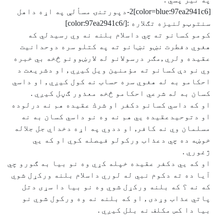
[color=blue:97ea2941c6]2-دپورتنۍ مسألې په اړه داهل
سنتوټولنيزه تګلاره :[/color:97ea2941c6]
كومو كسانو ته چي داسلام بلنه نه وي رسيدلي كه
هغوي دفطرت نښو نښانو ته په كتلو سره دوحدانيت
عقيده ولري ,مګر درسولانو له لارښوونو څخه بي خبره
وي نو دې كسانو ته مؤمنين ويل كيږي , او دشريعت د
احكامو به له هغوي سره حساب نه كول كيږي , او داسي
كسان به له شرعي احكامو څخه معذور ګڼل كيږي .
او كه داسي كسانو دكفر او شرك عقيده هم نه درلوده
او دتوحيدعقيده يي هم نه وه نو داسي كسان به نه
مسلمان وي نه كافر, او ددوي په اړه دخداي جل جلاله
خوښه ده چي دعذاب وركولو فيصله كوي او كه يي
ژغوري .
او كه يي دكفر عقيده خپله كړي وه نو بيا به ګورو چي
آيا ده ته دكوم نبي له لوري داسلام بلنه وركړل شوي
كه نه ؟ كه بلنه وركړل شوي وه نو بيا دا سړى دتل
پاتي عذاب وړدى , او كه بلنه نه وه وركول شوي نو
بيا دا كس مكلف نه بلل كيږي .