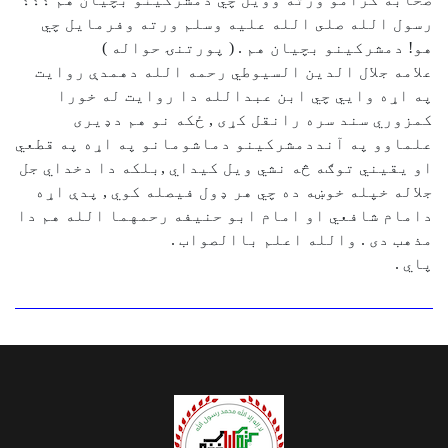
رسول الله صلى الله عليه وسلم ورته وفرمايل چي
هو! دمشركينو بچيان هم . ( پورتنۍ حواله )
علامه جلال الدين السيوطي رحمه الله دهمدې روايت
په اړه وايي چي ابن عبدالله دا روايت له خورا
كمزوري سند سره رانقل كړى , ځكه نو هم دډيرى
علماوو په آنددمشركينو دماشومانو په اړه په قطعي
او يقيني توګه څه نشي ويل كيداي ,بلكه دا دخداي جل
جلاله خپله خوښه ده چي هر ډول فيصله كوي , پدې اړه
دامام شافعي او امام ابو حنيفه رحمهما الله هم دا
مذهب دى . والله اعلم باالصواب .
پاي .