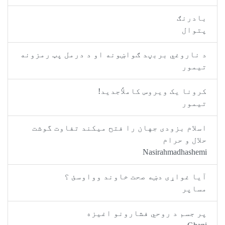
بادرنګ
پتوال
د ناروغي بربڼد ګواښونه او د درمل پټ رمزونه
تيمور
کرونا یک ویروس کاملاًجدید!
تيمور
اسلام بزودی جهان را فتح میکند تفاوت گوشت
حلال و حرام
Nasirahmadhashemi
آیا غواړی دښه صحت خاوند وواوسئ ؟
مساپر
پر جسم د روحي فشارونو اغیزه