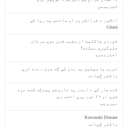
خیریوسی
انګور د قرانکریم او سائنس په رڼا کې
Ghani
خوردن چاکلیت از سفید شدن موي سرتان
جلوگیري میکند!
اخترمحمد
توری یا سپلین په بدن کې څه ډول دنده لري
ډاکتر څپاند
کندهار کې د ايدز په ناروغۍ پینځه كسه مړه
شوي او ۲۶ نور پرې اخته دي
میرویس
Kawasaki Disease
ډاکتر څپاند