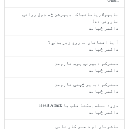
Ghani
بايپولاريامانياک - ډيپرشن څه ډول رواني
ناروغي ده!
ډاکتر څپاند
آ يا افغانان ناروغ زيږيدلي؟
ډاکتر څپاند
دسترګو دبهرني پوښ ناروغئ
ډاکتر څپاند
دسترګو دباڼو ځېنې ناروغئ
ډاکتر څپاند
دزړه حمله،سکتۀ قلب يا Heart Attack
ډاکتر څپاند
ماشومان او د هغو کار نامې