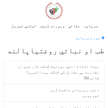
سرپاڼه
مقالې
ډیورنډ کرښه
لیکنې خپرول
فورم سرپاڼه
طب او نباتي روغتیاپالنه
بیتا لکتام انتي بیوتیک څنګه کار کوي او
مقاومت یې مقابل کې څنګه پیدا کیږي؟
طالب ISI
دنوی زیږیدلی ماشوم ژړی
خیریوسی
دانسان مزاج یو دبل سره توپیر لری