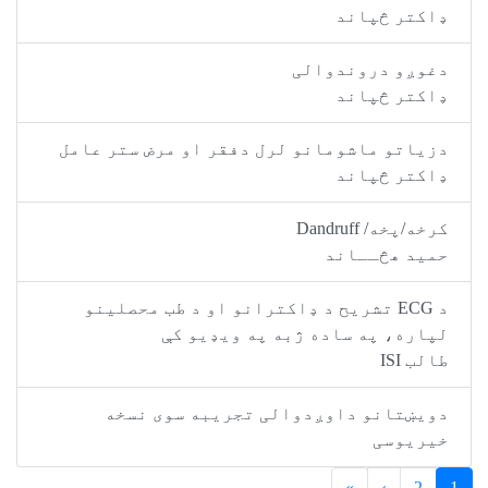
ډاکتر څپاند
دغوږو دروندوالی
ډاکتر څپاند
دزياتو ماشومانو لرل دفقر او مرض ستر عامل
ډاکتر څپاند
کرخه/پخه/ Dandruff
حمید هڅــاند
د ECG تشریح د ډاکترانو او د طب محصلینو
لپاره، په ساده ژبه په ویډیو کې
طالب ISI
دویښتانو داوږدوالی تجریبه سوی نسخه
خیریوسی
»
›
2
1