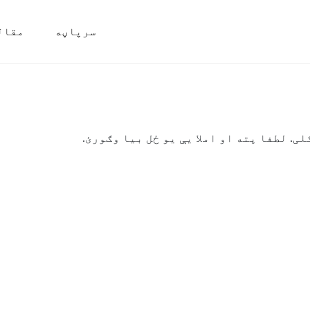
سرپاڼه
مقال
ی. لطفا پته او املا یې یو ځل بیا وګورئ.