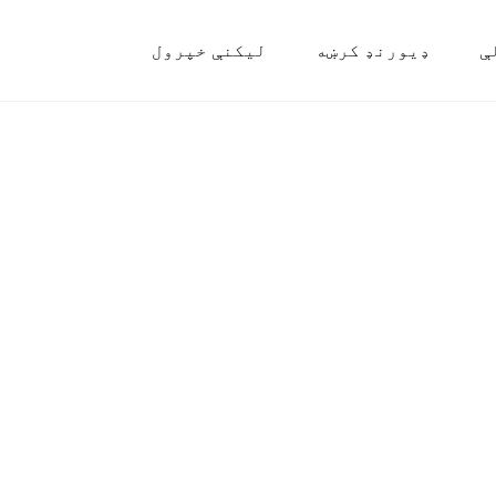
ې
ډیورنډ کرښه
لیکنې خپرول